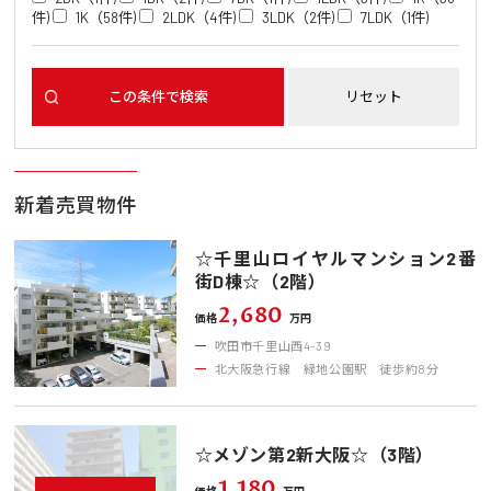
件)
1K（58件)
2LDK（4件)
3LDK（2件)
7LDK（1件)
新着売買物件
☆千里山ロイヤルマンション2番
街D棟☆（2階）
2,680
価格
万円
吹田市千里山西4-39
北大阪急行線 緑地公園駅 徒歩約8分
☆メゾン第2新大阪☆（3階）
1,180