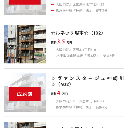
大阪市淀川区三津屋北1丁目4-23
阪急神戸線『神崎川駅』 徒歩3分
☆ルネッサ塚本☆（102）
3.5
賃料
万円
大阪市淀川区塚本4丁目3-9
JR東海道山陽本線「塚本駅」 徒歩3分
☆ヴァンスタージュ神崎川
☆（402）
4
成約済
賃料
万円
大阪市淀川区三津屋北1丁目4-23
阪急神戸線『神崎川駅』 徒歩3分