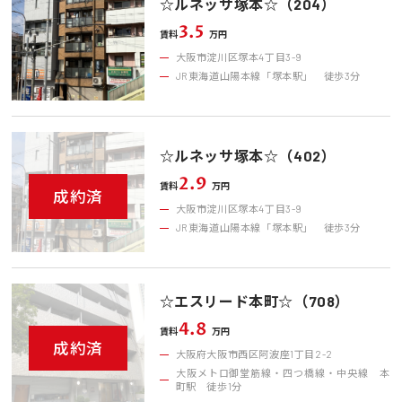
☆ルネッサ塚本☆（204）
3.5
賃料
万円
大阪市淀川区塚本4丁目3-9
JR東海道山陽本線「塚本駅」 徒歩3分
☆ルネッサ塚本☆（402）
2.9
賃料
万円
成約済
大阪市淀川区塚本4丁目3-9
JR東海道山陽本線「塚本駅」 徒歩3分
☆エスリード本町☆（708）
4.8
賃料
万円
成約済
大阪府大阪市西区阿波座1丁目2-2
大阪メトロ御堂筋線・四つ橋線・中央線 本
町駅 徒歩1分