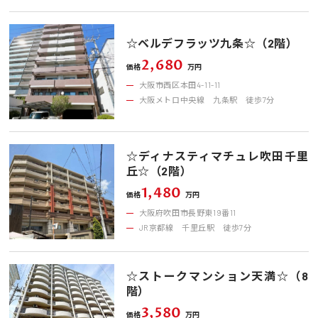
☆ベルデフラッツ九条☆（2階）
2,680
価格
万円
大阪市西区本田4-11-11
大阪メトロ中央線 九条駅 徒歩7分
☆ディナスティマチュレ吹田千里
丘☆（2階）
1,480
価格
万円
大阪府吹田市長野東19番11
JR京都線 千里丘駅 徒歩7分
☆ストークマンション天満☆（8
階）
3,580
価格
万円