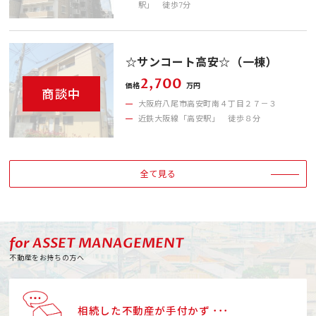
駅」 徒歩7分
☆サンコート高安☆（一棟）
2,700
価格
万円
商談中
大阪府八尾市高安町南４丁目２７－３
近鉄大阪線「高安駅」 徒歩８分
全て見る
for ASSET MANAGEMENT
不動産をお持ちの方へ
相続した不動産が手付かず ･･･