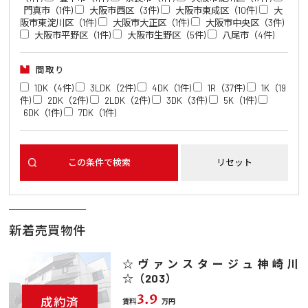
門真市（1件)
大阪市西区（3件)
大阪市東成区（10件)
大
阪市東淀川区（1件)
大阪市大正区（1件)
大阪市中央区（3件)
大阪市平野区（1件)
大阪市生野区（5件)
八尾市（4件)
間取り
1DK（4件)
3LDK（2件)
4DK（1件)
1R（37件)
1K（19
件)
2DK（2件)
2LDK（2件)
3DK（3件)
5K（1件)
6DK（1件)
7DK（1件)
新着売買物件
☆ヴァンスタージュ神崎川
☆（203）
3.9
成約済
賃料
万円