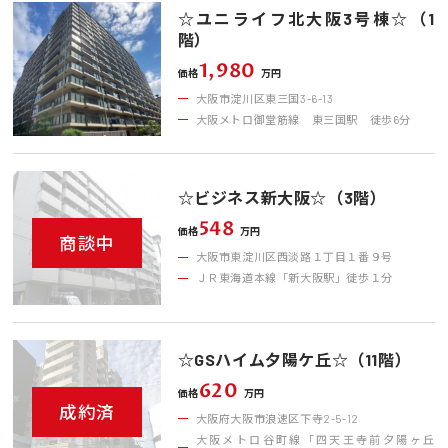
☆ユニライフ北大阪3号棟☆（1
階）
1,980
価格
万円
大阪市淀川区東三国3-6-13
大阪メトロ御堂筋線 東三国駅 徒歩6分
☆ビジネス新大阪☆（3階）
548
価格
万円
商談中
大阪市東淀川区西淡路１丁目１番９号
ＪＲ東海道本線「新大阪駅」徒歩１分
☆GSハイム夕陽ケ丘☆（11階）
620
価格
万円
成約済
大阪府大阪市浪速区下寺2-5-12
大阪メトロ谷町線「四天王寺前夕陽ヶ丘