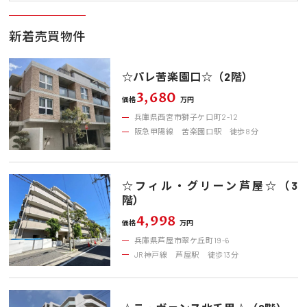
新着売買物件
☆パレ苦楽園口☆（2階）
3,680
価格
万円
兵庫県西宮市獅子ケ口町2-12
阪急甲陽線 苦楽園口駅 徒歩8分
☆フィル・グリーン芦屋☆（3
階）
4,998
価格
万円
兵庫県芦屋市翠ケ丘町19-6
JR神戸線 芦屋駅 徒歩13分