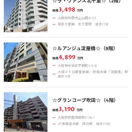
☆ラ・ヴァンス北千里☆（2階）
3,498
価格
万円
大阪府吹田市上山田8-23
阪急千里線 北千里駅 徒歩17分
☆ルアンジュ淀屋橋☆（9階）
4,899
価格
万円
大阪市中央区平野町4-5-6
大阪メトロ御堂筋線／京阪本線「淀屋橋」駅
徒歩11分
☆グランコープ吹田☆（4階）
3,190
価格
万円
大阪府吹田市原町3-36-1
JR東海道本線 岸辺駅 徒歩25分