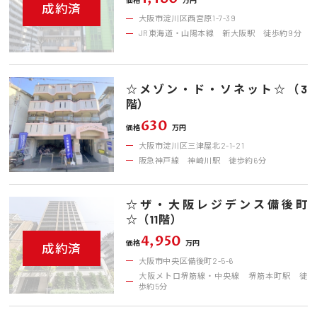
価格
万円
成約済
大阪市淀川区西宮原1-7-39
JR東海道・山陽本線 新大阪駅 徒歩約9分
☆メゾン・ド・ソネット☆（3
階）
630
価格
万円
大阪市淀川区三津屋北2-1-21
阪急神戸線 神崎川駅 徒歩約6分
☆ザ・大阪レジデンス備後町
☆（11階）
4,950
価格
万円
成約済
大阪市中央区備後町2-5-6
大阪メトロ堺筋線・中央線 堺筋本町駅 徒
歩約5分