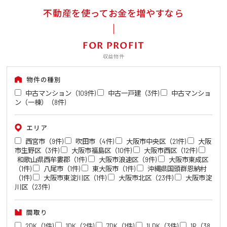
不動産を使ってお金を増やすなら
FOR PROFIT
収益物件
物件の種別
中古マンション（109件)
中古一戸建（3件)
中古マンショ
ン（一棟）（8件)
エリア
西宮市（9件)
吹田市（4件)
大阪市中央区（21件)
大阪
市生野区（3件)
大阪市福島区（10件)
大阪市西区（12件)
和歌山県西牟婁郡（1件)
大阪市浪速区（9件)
大阪市東成区
（1件)
八尾市（1件)
東大阪市（1件)
沖縄県国頭群恩納村
（1件)
大阪市東淀川区（1件)
大阪市北区（23件)
大阪市淀
川区（23件)
間取り
2DK（1件)
1DK（2件)
7DK（1件)
1LDK（3件)
1R（38