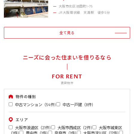
大阪市北区池田町1-75
JR大阪環状線 天満駅 徒歩5分
全て見る
ニーズに会った住まいを借りるなら
FOR RENT
賃貸物件
物件の種別
中古マンション（54件)
中古一戸建（8件)
エリア
大阪市浪速区（21件)
大阪市西成区（2件)
大阪市城東区
（1件)
豊中市（1件)
奈良市（1件)
大阪市淀川区（17件)