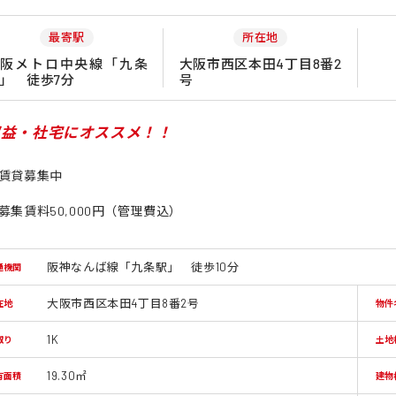
最寄駅
所在地
大阪メトロ中央線「九条
大阪市西区本田4丁目8番2
」 徒歩7分
号
収益・社宅にオススメ！！
賃貸募集中
募集賃料50,000円（管理費込）
阪神なんば線「九条駅」 徒歩10分
通機関
大阪市西区本田4丁目8番2号
在地
物件
1K
取り
土地
19.30㎡
有面積
建物