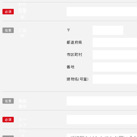
わせ
内容
お名
必須
前
ご住
〒
任意
所
都道府県
市区町村
番地
建物名(号室)
電話
任意
番号
メー
必須
ルア
ドレ
ス