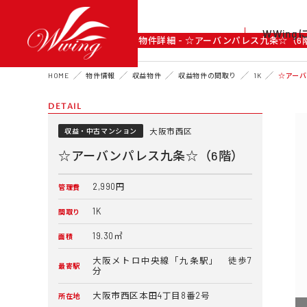
WWin
DETAIL
物件詳細 - ☆アーバンパレス九条☆（6
HOME
物件情報
収益物件
収益物件の間取り
1K
☆アーバ
DETAIL
大阪市西区
収益・中古マンション
☆アーバンパレス九条☆（6階）
2,990円
管理費
1K
間取り
19.30㎡
面積
大阪メトロ中央線「九条駅」 徒歩7
最寄駅
分
大阪市西区本田4丁目8番2号
所在地