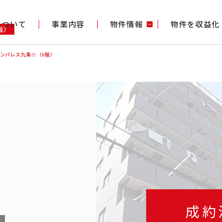
gについて
事業内容
物件情報
物件を収益化
階）
ンパレス九条☆（6階）
成約