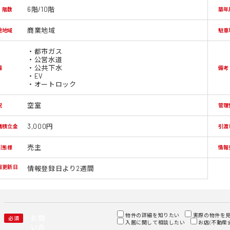
6階/10階
/ 階数
築年
商業地域
途地域
駐車
・都市ガス
・公営水道
・公共下水
備
備考
・EV
・オートロック
空室
況
管理
3,000円
繕積立金
引渡
売主
引態様
情報
報更新日
情報登録日より2週間
物件の詳細を知りたい
実際の物件を
お問
必須
入居に関して相談したい
お店(不動産
い合