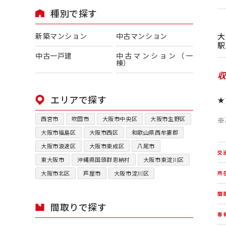
種別で探す
新築マンション
中古マンション
駅
中古一戸建
中古マンション（一
棟）
エリアで探す
★
西宮市
吹田市
大阪市中央区
大阪市生野区
※
大阪市福島区
大阪市西区
和歌山県西牟婁郡
大阪市浪速区
大阪市東成区
八尾市
交
東大阪市
沖縄県国頭群恩納村
大阪市東淀川区
大阪市北区
芦屋市
大阪市淀川区
所
間
間取りで探す
専