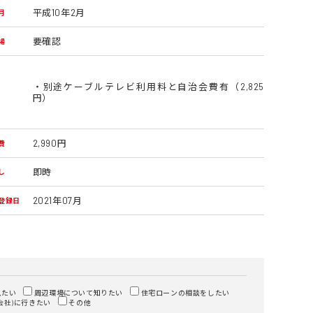
平成10年2月
月
要確認
場
・別途ケーブルテレビ利用料と自治会費有（2,825
円）
2,990円
費
即時
し
2021年07月
登録日
見たい
周辺環境について知りたい
住宅ローンの相談をしたい
会社)に行きたい
その他