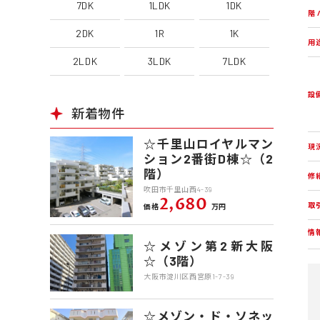
7DK
1LDK
1DK
階 
2DK
1R
1K
用
2LDK
3LDK
7LDK
設
新着物件
☆千里山ロイヤルマン
現
ション2番街D棟☆（2
階）
修
吹田市千里山西4-39
2,680
取
価格
万円
情
☆メゾン第2新大阪
☆（3階）
大阪市淀川区西宮原1-7-39
☆メゾン・ド・ソネッ