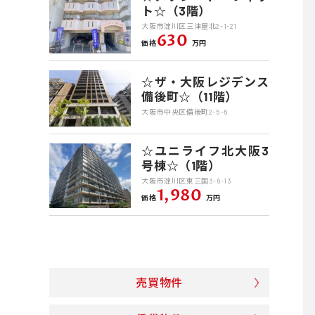
ト☆（3階）
大阪市淀川区三津屋北2-1-21
630
価格
万円
☆ザ・大阪レジデンス
備後町☆（11階）
大阪市中央区備後町2-5-6
☆ユニライフ北大阪3
号棟☆（1階）
大阪市淀川区東三国3-6-13
1,980
価格
万円
売買物件