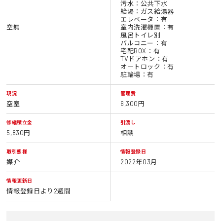
汚水：公共下水
給湯：ガス給湯器
エレベータ：有
空無
室内洗濯機置：有
風呂トイレ別
バルコニー：有
宅配BOX：有
TVドアホン：有
オートロック：有
駐輪場：有
現況
管理費
空室
6,300円
修繕積立金
引渡し
5,830円
相談
取引態様
情報登録日
媒介
2022年03月
情報更新日
情報登録日より2週間