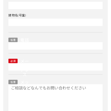
建物名(号室)
電話
任意
番号
メー
必須
ルア
ドレ
ス
メッ
任意
セー
ジ