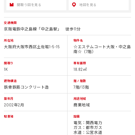
間取り図を見る
地図を見る
交通機関
京阪電鉄中之島線「中之島駅」 徒歩11分
所在地
物件名
大阪府大阪市西区土佐堀1-5-15
☆エステムコート大阪・中之島
南☆（7階）
間取り
専有面積
1K
18.82㎡
建物構造
階 / 階数
鉄骨鉄筋コンクリート造
7階/13階
築年月
用途地域
2002年2月
商業地域
駐車場
設備
電気：関西電力
ガス：都市ガス
水道：公営水道