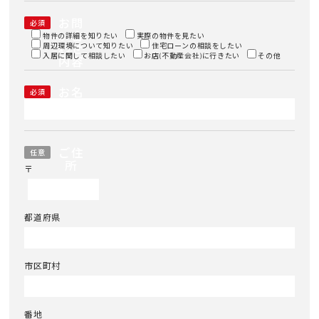
お問
必須
い合
物件の詳細を知りたい
実際の物件を見たい
周辺環境について知りたい
わせ
住宅ローンの相談をしたい
入居に関して相談したい
お店(不動産会社)に行きたい
その他
内容
お名
必須
前
ご住
任意
所
〒
都道府県
市区町村
番地