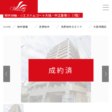
DETAIL
物件詳細 - ☆エステムコート大阪・中之島南☆（7階）
HOME
物件情報
売買物件
売買物件のエリア
大阪市西区
成約済