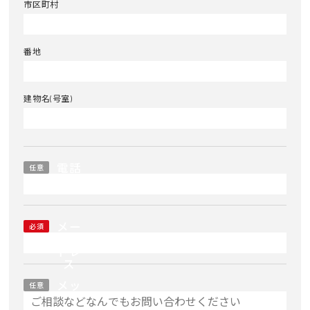
市区町村
番地
建物名(号室)
電話
任意
番号
メー
必須
ルア
ドレ
ス
メッ
任意
セー
ジ