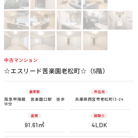
中古マンション
☆エスリード苦楽園老松町☆（5階）
最寄駅
所在地
阪急甲陽線 苦楽園口駅 徒歩
兵庫県西宮市老松町13-24
18分
面積
間取り
91.61㎡
4LDK