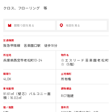
クロス、フローリング 等
間取り図を見る
地図を見る
交通機関
阪急甲陽線 苦楽園口駅 徒歩18分
所在地
物件名
兵庫県西宮市老松町13-24
☆エスリード苦楽園老松町
☆（5階）
間取り
土地権利
4LDK
所有権
専有面積
建物構造
91.61㎡（壁芯）バルコニー面
RC7階建
積：16.02㎡
階 / 階数
築年月