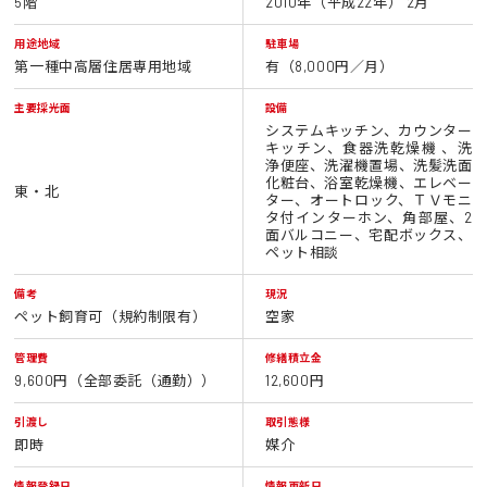
5階
2010年（平成22年） 2月
用途地域
駐車場
第一種中高層住居専用地域
有（8,000円／月）
主要採光面
設備
システムキッチン、カウンター
キッチン、食器洗乾燥機 、洗
浄便座、洗濯機置場、洗髪洗面
化粧台、浴室乾燥機、エレベー
東・北
ター、オートロック、ＴＶモニ
タ付インターホン、角部屋、2
面バルコニー、宅配ボックス、
ペット相談
備考
現況
ペット飼育可（規約制限有）
空家
管理費
修繕積立金
9,600円（全部委託（通勤））
12,600円
引渡し
取引態様
即時
媒介
情報登録日
情報更新日