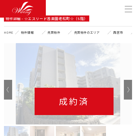
DETAIL
物件詳細 - ☆エスリード苦楽園老松町☆（5階）
HOME
物件情報
売買物件
売買物件のエリア
西宮市
成約済