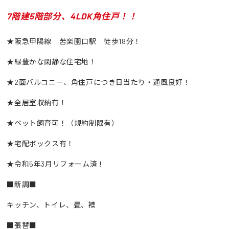
7階建5階部分、4LDK角住戸！！
★阪急甲陽線 苦楽園口駅 徒歩18分！
★緑豊かな閑静な住宅地！
★2面バルコニー、角住戸につき日当たり・通風良好！
★全居室収納有！
★ペット飼育可！（規約制限有）
★宅配ボックス有！
★令和5年3月リフォーム済！
■新調■
キッチン、トイレ、畳、襖
■張替■