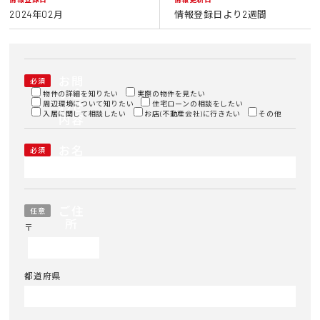
2024年02月
情報登録日より2週間
お問
必須
い合
物件の詳細を知りたい
実際の物件を見たい
周辺環境について知りたい
わせ
住宅ローンの相談をしたい
入居に関して相談したい
お店(不動産会社)に行きたい
その他
内容
お名
必須
前
ご住
任意
所
〒
都道府県