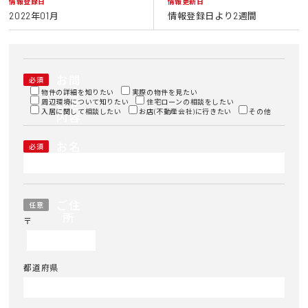
情報登録日
情報更新日
2022年01月
情報登録日より2週間
お問
必須
い合
物件の詳細を知りたい
実際の物件を見たい
周辺環境について知りたい
わせ
住宅ローンの相談をしたい
入居に関して相談したい
お店(不動産会社)に行きたい
その他
内容
お名
必須
前
ご住
任意
所
〒
都道府県