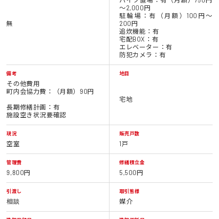
～2,000円
駐輪場：有（月額）100円～
無
200円
追炊機能：有
宅配BOX：有
エレベーター：有
防犯カメラ：有
備考
地目
その他費用
町内会協力費：（月額）90円
宅地
長期修繕計画：有
施設空き状況要確認
現況
販売戸数
空室
1戸
管理費
修繕積立金
9,800円
5,500円
引渡し
取引態様
相談
媒介