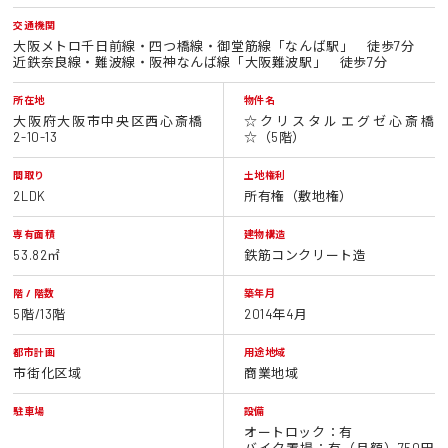
交通機関
大阪メトロ千日前線・四つ橋線・御堂筋線「なんば駅」 徒歩7分
近鉄奈良線・難波線・阪神なんば線「大阪難波駅」 徒歩7分
所在地
物件名
大阪府大阪市中央区西心斎橋
☆クリスタルエグゼ心斎橋
2-10-13
☆（5階）
間取り
土地権利
2LDK
所有権（敷地権）
専有面積
建物構造
53.82㎡
鉄筋コンクリート造
階 / 階数
築年月
5階/13階
2014年4月
都市計画
用途地域
市街化区域
商業地域
駐車場
設備
オートロック：有
バイク置場：有（月額）750円