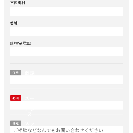
市区町村
番地
建物名(号室)
電話
任意
番号
メー
必須
ルア
ドレ
ス
メッ
任意
セー