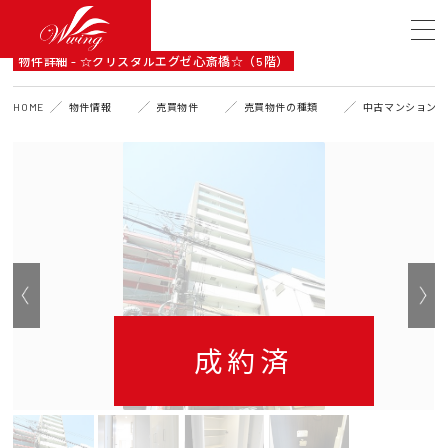
DETAIL
物件詳細 - ☆クリスタルエグゼ心斎橋☆（5階）
HOME
物件情報
売買物件
売買物件の種類
中古マンション
成約済