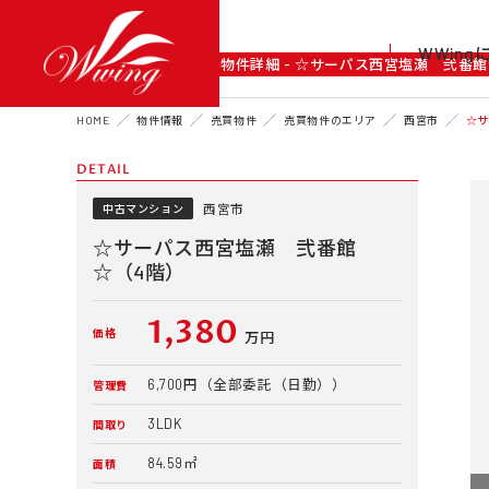
WWin
DETAIL
物件詳細 - ☆サーパス西宮塩瀬 弐番
HOME
物件情報
売買物件
売買物件のエリア
西宮市
☆サ
DETAIL
西宮市
中古マンション
☆サーパス西宮塩瀬 弐番館
☆（4階）
1,380
価格
万円
6,700円（全部委託（日勤））
管理費
3LDK
間取り
84.59㎡
面積