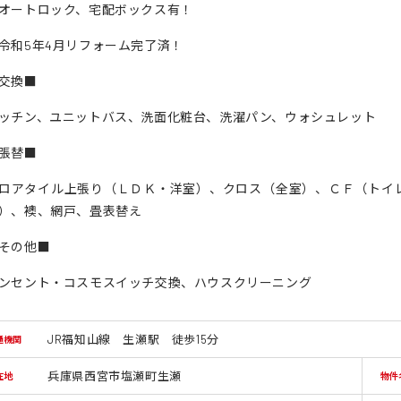
オートロック、宅配ボックス有！
令和5年4月リフォーム完了済！
交換■
ッチン、ユニットバス、洗面化粧台、洗濯パン、ウォシュレット
張替■
ロアタイル上張り（ＬＤＫ・洋室）、クロス（全室）、ＣＦ（トイ
）、襖、網戸、畳表替え
その他■
ンセント・コスモスイッチ交換、ハウスクリーニング
JR福知山線 生瀬駅 徒歩15分
通機関
兵庫県西宮市塩瀬町生瀬
在地
物件