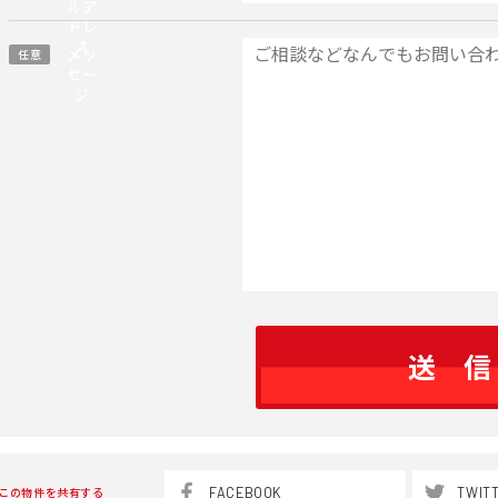
ルア
ドレ
ス
メッ
任意
セー
ジ
FACEBOOK
TWIT
この物件を共有する