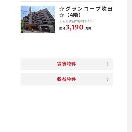
☆グランコープ吹田
☆（4階）
大阪府吹田市原町3-36-1
3,190
価格
万円
賃貸物件
収益物件