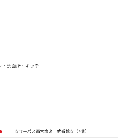
レ・洗面所・キッチ
☆サーパス西宮塩瀬 弐番館☆（4階）
名