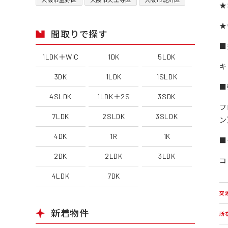
★
★
間取りで探す
■
1LDK＋WIC
1DK
5LDK
キ
3DK
1LDK
1SLDK
■
4SLDK
1LDK＋2S
3SDK
フ
7LDK
2SLDK
3SLDK
ン
4DK
1R
1K
■
2DK
2LDK
3LDK
コ
4LDK
7DK
交
新着物件
所