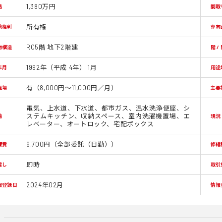
1,380万円
格
間取
所有権
地権利
専有
RC5階 地下2階建
物構造
階 /
1992年（平成 4年） 1月
年月
用途
有（8,000円～11,000円／月）
車場
主要
電気、上水道、下水道、都市ガス、温水洗浄便座、シ
ステムキッチン、収納スペース、室内洗濯機置場、エ
備
現況
レベーター、オートロック、宅配ボックス
6,700円（全部委託（日勤））
理費
修繕
即時
渡し
取引
2024年02月
報登録日
情報