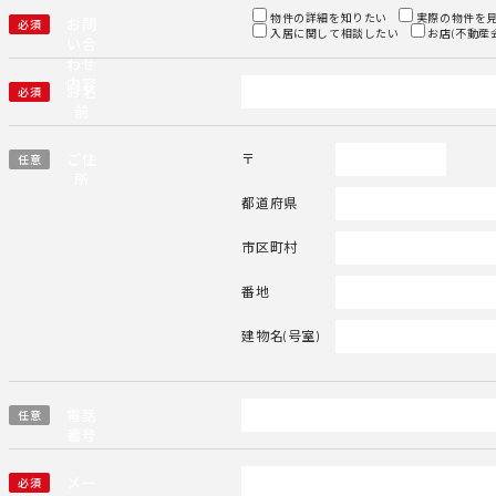
物件の詳細を知りたい
実際の物件を
お問
必須
入居に関して相談したい
お店(不動産
い合
わせ
内容
お名
必須
前
ご住
〒
任意
所
都道府県
市区町村
番地
建物名(号室)
電話
任意
番号
メー
必須