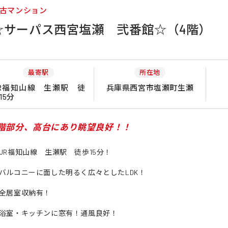
古マンション
☆サーパス西宮塩瀬 弐番館☆（4階）
最寄駅
所在地
R福知山線 生瀬駅 徒
兵庫県西宮市塩瀬町生瀬
15分
4階部分、高台にあり眺望良好
！！
JR福知山線 生瀬駅 徒歩15分！
バルコニーに面した明るく広々としたLDK！
全居室収納有！
浴室・キッチンに窓有！通風良好！