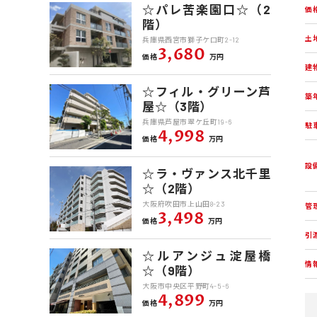
☆パレ苦楽園口☆（2
価
階）
土
兵庫県西宮市獅子ケ口町2-12
3,680
価格
万円
建
☆フィル・グリーン芦
築
屋☆（3階）
兵庫県芦屋市翠ケ丘町19-6
駐
4,998
価格
万円
設
☆ラ・ヴァンス北千里
☆（2階）
大阪府吹田市上山田8-23
管
3,498
価格
万円
引
☆ルアンジュ淀屋橋
情
☆（9階）
大阪市中央区平野町4-5-6
4,899
価格
万円