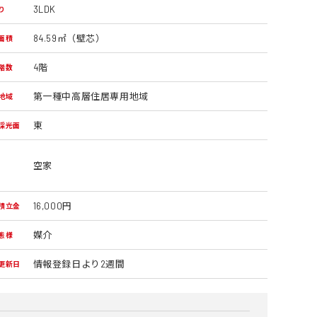
3LDK
り
84.59㎡（壁芯）
面積
4階
 階数
第一種中高層住居専用地域
地域
東
採光面
空家
16,000円
積立金
媒介
態様
情報登録日より2週間
更新日