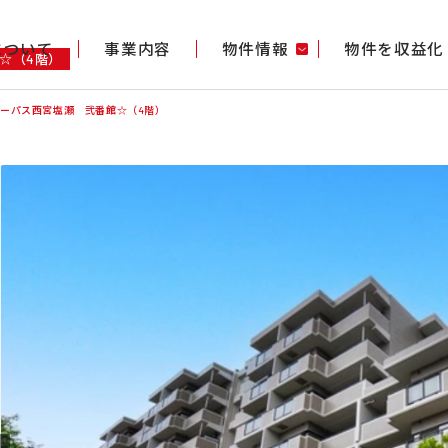
gについて
事業内容
物件情報
物件を収益化
館☆（4階）
ーパス西宮塩瀬 弐番館☆（4階）