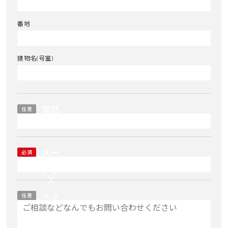
番地
建物名(号室)
電話
任意
番号
メー
必須
ルア
ドレ
ス
メッ
任意
セー
ジ