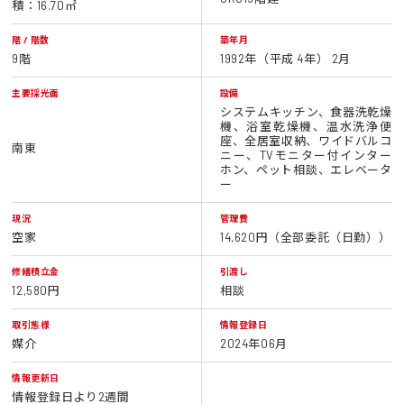
積：16.70㎡
階 / 階数
築年月
9階
1992年（平成 4年） 2月
主要採光面
設備
システムキッチン、食器洗乾燥
機、浴室乾燥機、温水洗浄便
座、全居室収納、ワイドバルコ
南東
ニー、TVモニター付インター
ホン、ペット相談、エレベータ
ー
現況
管理費
空家
14,620円（全部委託（日勤））
修繕積立金
引渡し
12,580円
相談
取引態様
情報登録日
媒介
2024年06月
情報更新日
情報登録日より2週間