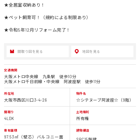
★全居室収納あり！
★ペット飼育可！（規約による制限あり）
★令和5年12月リフォーム完了！
間取り図を見る
地図を見る
交通機関
大阪メトロ中央線 九条駅 徒歩10分
大阪メトロ千日前線・中央線 阿波座駅 徒歩11分
所在地
物件名
大阪市西区川口3-4-26
☆シテヌーブ阿波座☆（9階）
間取り
土地権利
4LDK
所有権
専有面積
建物構造
97.53㎡（壁芯）バルコニー面
SRC15階建