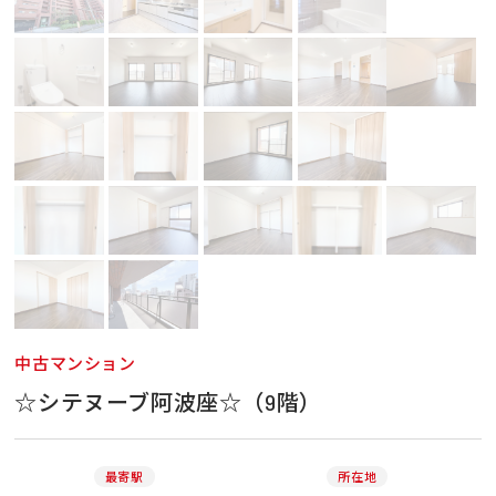
中古マンション
☆シテヌーブ阿波座☆（9階）
最寄駅
所在地