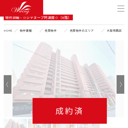
DETAIL
物件詳細 - ☆シテヌーブ阿波座☆（9階）
HOME
物件情報
売買物件
売買物件のエリア
大阪市西区
成約済