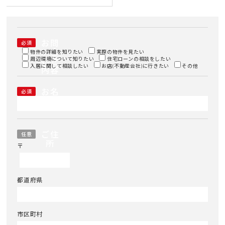
お問
必須
い合
物件の詳細を知りたい
実際の物件を見たい
周辺環境について知りたい
わせ
住宅ローンの相談をしたい
入居に関して相談したい
お店(不動産会社)に行きたい
その他
内容
お名
必須
前
ご住
任意
所
〒
都道府県
市区町村