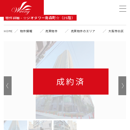
DETAIL
物件詳細 - ☆ジオタワー南森町☆（25階）
HOME
物件情報
売買物件
売買物件のエリア
大阪市北区
成約済