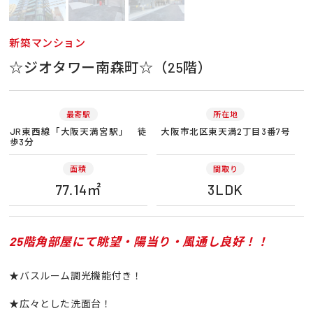
新築マンション
☆ジオタワー南森町☆（25階）
最寄駅
所在地
JR東西線「大阪天満宮駅」 徒
大阪市北区東天満2丁目3番7号
歩3分
面積
間取り
77.14㎡
3LDK
25階角部屋にて眺望・陽当り・風通し良好！！
★バスルーム調光機能付き！
★広々とした洗面台！