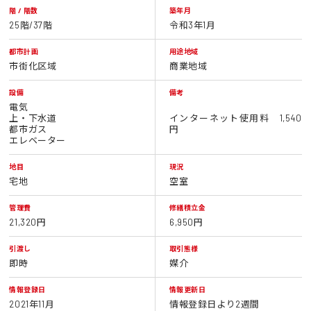
階 / 階数
築年月
25階/37階
令和3年1月
都市計画
用途地域
市街化区域
商業地域
設備
備考
電気
上・下水道
インターネット使用料 1,540
都市ガス
円
エレベーター
地目
現況
宅地
空室
管理費
修繕積立金
21,320円
6,950円
引渡し
取引態様
即時
媒介
情報登録日
情報更新日
2021年11月
情報登録日より2週間