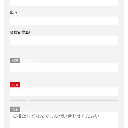
番地
建物名(号室)
電話
任意
番号
メー
必須
ルア
ドレ
ス
メッ
任意
セー
ジ