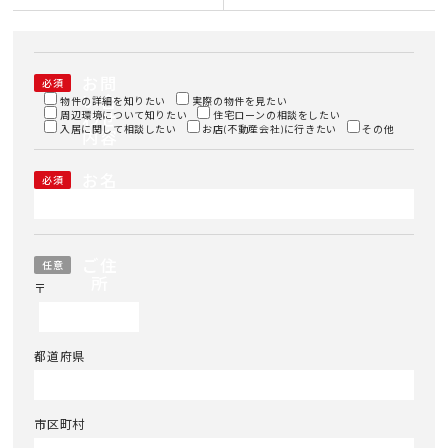
お問
必須
い合
物件の詳細を知りたい
実際の物件を見たい
周辺環境について知りたい
わせ
住宅ローンの相談をしたい
入居に関して相談したい
お店(不動産会社)に行きたい
その他
内容
お名
必須
前
ご住
任意
所
〒
都道府県
市区町村