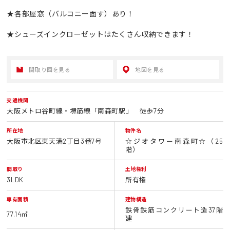
★各部屋窓（バルコニー面す）あり！
★シューズインクローゼットはたくさん収納できます！
間取り図を見る
地図を見る
交通機関
大阪メトロ谷町線・堺筋線「南森町駅」 徒歩7分
所在地
物件名
大阪市北区東天満2丁目3番7号
☆ジオタワー南森町☆（25
階）
間取り
土地権利
3LDK
所有権
専有面積
建物構造
鉄骨鉄筋コンクリート造37階
77.14㎡
建