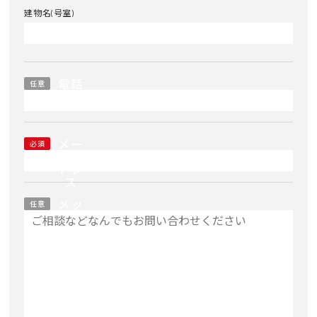
建物名(号室)
電話
任意
番号
メー
必須
ルア
ドレ
ス
メッ
任意
セー
ジ