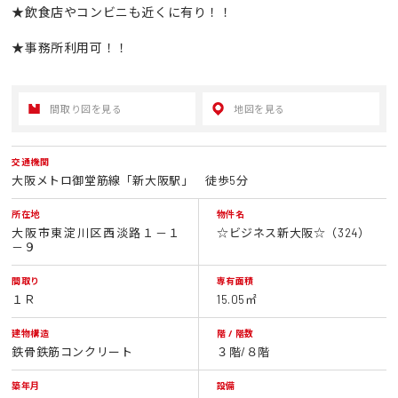
★飲食店やコンビニも近くに有り！！
★事務所利用可！！
間取り図を見る
地図を見る
交通機関
大阪メトロ御堂筋線「新大阪駅」 徒歩5分
所在地
物件名
大阪市東淀川区西淡路１－１
☆ビジネス新大阪☆（324）
－９
間取り
専有面積
１Ｒ
15.05㎡
建物構造
階 / 階数
鉄骨鉄筋コンクリート
３階/８階
築年月
設備