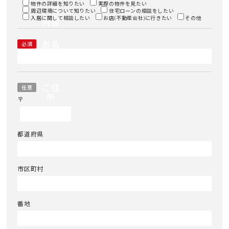
い合
物件の詳細を知りたい
実際の物件を見たい
周辺環境について知りたい
わせ
住宅ローンの相談をしたい
入居に関して相談したい
お店(不動産会社)に行きたい
その他
内容
お名
必須
前
ご住
任意
所
〒
都道府県
市区町村
番地