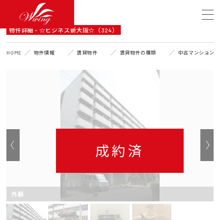
DETAIL
物件詳細 - ☆ビジネス新大阪☆（324）
HOME
物件情報
賃貸物件
賃貸物件の種類
中古マンション
成約済
外観