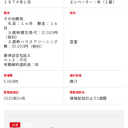
１９７４年１月
エレベーター：有（２基）
備考
現況
その他費用
礼金：１ヵ月 敷金：１ヵ
月
入居時鍵交換代：22,500円
（税別）
入居時ハウスクリーニング
空室
費：30,000円（税別）
要保証会社加入
ペット：不可
早期解約違約金：有
管理費
取引態様
5,000円
媒介
情報登録日
情報更新日
2022年04月
情報登録日より2週間
お問
必須