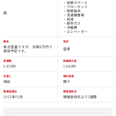
・収納スペース
・クローゼット
・照明器具
西
・洗濯機置場
・給湯
・都市ガス
・冷暖房
・エレベーター
備考
現況
現況空室ですが、月額6万円で
空家
賃貸予定です。
管理費
修繕積立金
6,870円
2,680円
引渡し
取引態様
相談
媒介
情報登録日
情報更新日
2022年02月
情報登録日より2週間