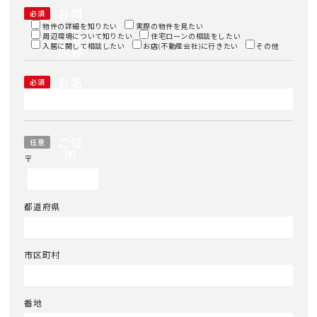
お問
必須
い合
物件の詳細を知りたい
実際の物件を見たい
周辺環境について知りたい
わせ
住宅ローンの相談をしたい
入居に関して相談したい
お店(不動産会社)に行きたい
その他
内容
お名
必須
前
ご住
任意
所
〒
都道府県
市区町村
番地