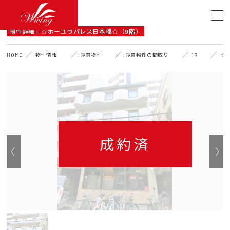
DETAIL
物件詳細 - ☆ホーユウパレス日本橋☆（9階）
HOME
物件情報
売買物件
売買物件の間取り
1R
☆
成約済