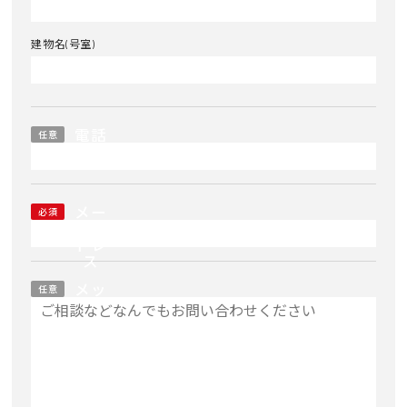
建物名(号室)
電話
任意
番号
メー
必須
ルア
ドレ
ス
メッ
任意
セー
ジ