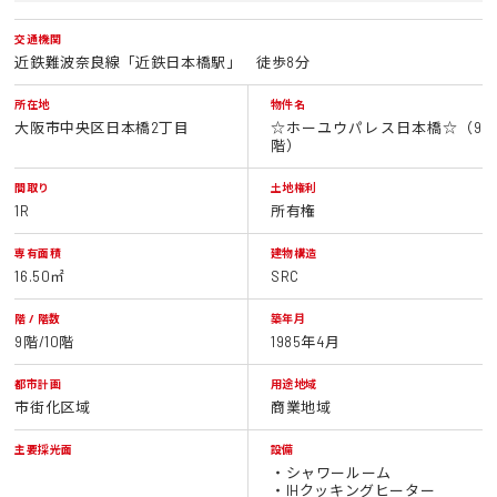
交通機関
近鉄難波奈良線「近鉄日本橋駅」 徒歩8分
所在地
物件名
大阪市中央区日本橋2丁目
☆ホーユウパレス日本橋☆（9
階）
間取り
土地権利
1R
所有権
専有面積
建物構造
16.50㎡
SRC
階 / 階数
築年月
9階/10階
1985年4月
都市計画
用途地域
市街化区域
商業地域
主要採光面
設備
・シャワールーム
・IHクッキングヒーター