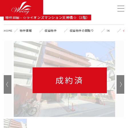
DETAIL
物件詳細 - ☆ライオンズマンション天神橋☆（2階）
HOME
物件情報
収益物件
収益物件の間取り
1K
☆
成約済