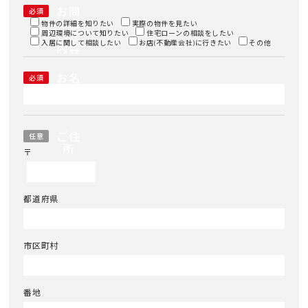
お問
必須
い合
物件の詳細を知りたい
実際の物件を見たい
周辺環境について知りたい
わせ
住宅ローンの相談をしたい
入居に関して相談したい
お店(不動産会社)に行きたい
その他
内容
お名
必須
前
ご住
任意
所
〒
都道府県
市区町村
番地