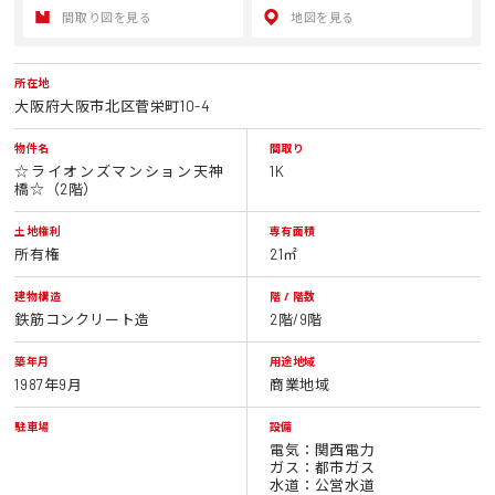
間取り図を見る
地図を見る
所在地
大阪府大阪市北区菅栄町10-4
物件名
間取り
☆ライオンズマンション天神
1K
橋☆（2階）
土地権利
専有面積
所有権
21㎡
建物構造
階 / 階数
鉄筋コンクリート造
2階/9階
築年月
用途地域
1987年9月
商業地域
駐車場
設備
電気：関西電力
ガス：都市ガス
水道：公営水道