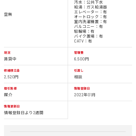
汚水：公共下水
給湯：ガス給湯器
エレベーター：有
空無
オートロック：有
室内洗濯機置：有
バルコニー：有
駐輪場：有
バイク置場：有
CATV：有
現況
管理費
賃貸中
6,500円
修繕積立金
引渡し
2,520円
相談
取引態様
情報登録日
媒介
2022年01月
情報更新日
情報登録日より2週間