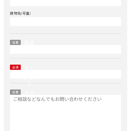
建物名(号室)
電話
任意
番号
メー
必須
ルア
ドレ
ス
メッ
任意
セー
ジ