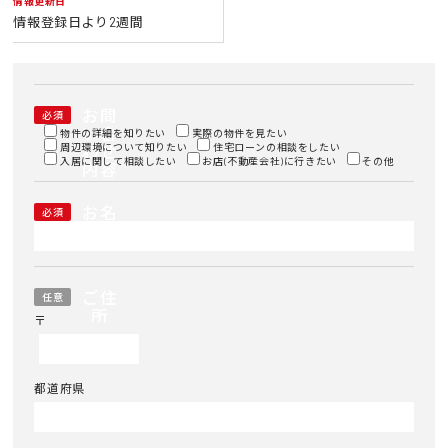
情報更新日
情報登録日より2週間
お問
必須
い合
物件の詳細を知りたい
実際の物件を見たい
周辺環境について知りたい
わせ
住宅ローンの相談をしたい
入居に関して相談したい
お店(不動産会社)に行きたい
その他
内容
お名
必須
前
ご住
任意
所
〒
都道府県