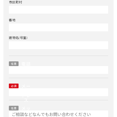
市区町村
番地
建物名(号室)
電話
任意
番号
メー
必須
ルア
ドレ
ス
メッ
任意
セー