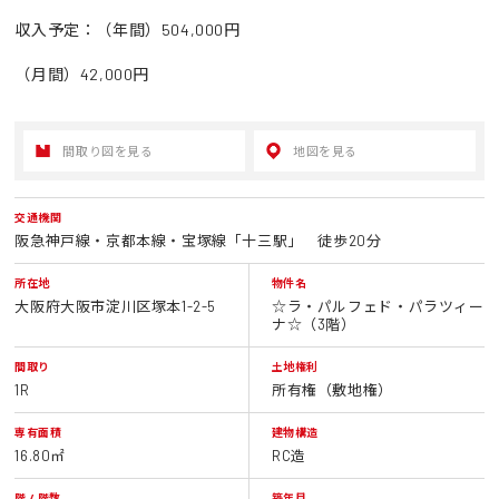
収入予定：（年間）504,000円
（月間）42,000円
間取り図を見る
地図を見る
交通機関
阪急神戸線・京都本線・宝塚線「十三駅」 徒歩20分
所在地
物件名
大阪府大阪市淀川区塚本1-2-5
☆ラ・パルフェド・パラツィー
ナ☆（3階）
間取り
土地権利
1R
所有権（敷地権）
専有面積
建物構造
16.80㎡
RC造
階 / 階数
築年月