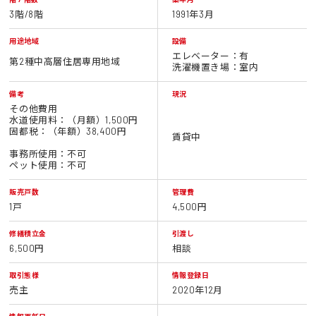
3階/8階
1991年3月
用途地域
設備
エレベーター：有
第2種中高層住居専用地域
洗濯機置き場：室内
備考
現況
その他費用
水道使用料：（月額）1,500円
固都税：（年額）38,400円
賃貸中
事務所使用：不可
ペット使用：不可
販売戸数
管理費
1戸
4,500円
修繕積立金
引渡し
6,500円
相談
取引態様
情報登録日
売主
2020年12月