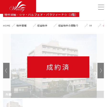
DETAIL
物件詳細 - ☆ラ・パルフェド・パラツィーナ☆（3階）
HOME
物件情報
収益物件
収益物件の間取り
1R
☆
成約済
外観