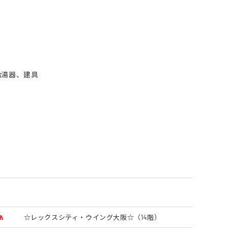
給湯器、建具
☆レックスシティ・ウイング大阪☆（14階）
名