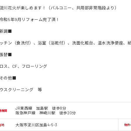
淀川花火が楽しめます！（バルコニー、共用部非常階段より）
令和5年9月リフォーム完了済！
新調■
ッチン（食洗付）、浴室（浴乾付）、洗面化粧台、温水洗浄便座、
張替■
ロス、CF、フローリング
その他■
ウスクリーニング 等
JR東西線 加島駅 徒歩8分
通機関
阪急神戸線 神崎川駅 徒歩20分
大阪市淀川区加島4-5-3
在地
物件