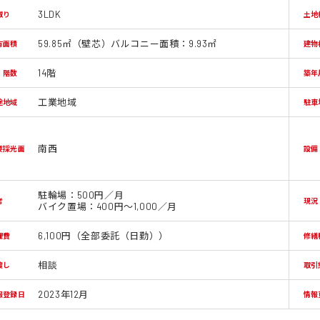
3LDK
取り
土地
59.85㎡（壁芯）バルコニー面積：9.93㎡
有面積
建物
14階
/ 階数
築年
工業地域
途地域
駐車
南西
要採光面
設備
駐輪場：500円／月
考
現況
バイク置場：400円～1,000／月
6,100円（全部委託（日勤））
理費
修繕
相談
渡し
取引
2023年12月
報登録日
情報