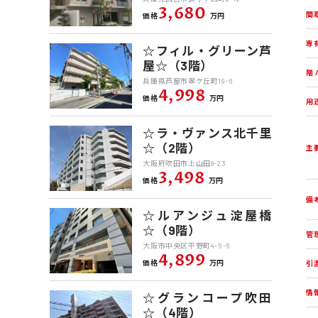
3,680
間
価格
万円
専
☆フィル・グリーン芦
屋☆（3階）
階 
兵庫県芦屋市翠ケ丘町19-6
4,998
価格
万円
用
☆ラ・ヴァンス北千里
☆（2階）
主
大阪府吹田市上山田8-23
3,498
価格
万円
備
☆ルアンジュ淀屋橋
☆（9階）
管
大阪市中央区平野町4-5-6
4,899
価格
万円
引
情
☆グランコープ吹田
☆（4階）