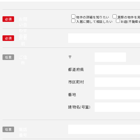
物件の詳細を知りたい
実際の物件を
お問
必須
入居に関して相談したい
お店(不動産
い合
わせ
内容
お名
必須
前
ご住
〒
任意
所
都道府県
市区町村
番地
建物名(号室)
電話
任意
番号