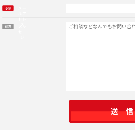
メー
必須
ルア
ドレ
ス
メッ
任意
セー
ジ