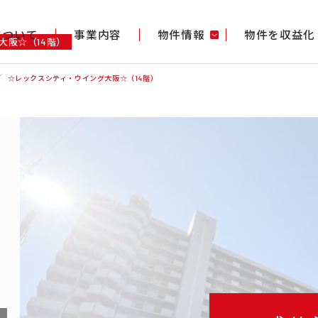
gについて
事業内容
物件情報
物件を収益化
大阪☆（14階）
☆レックスシティ・ウイング大阪☆（14階）