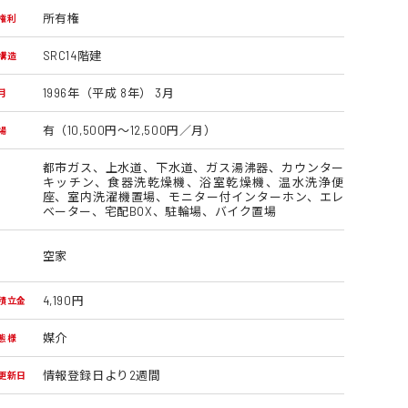
所有権
権利
SRC14階建
構造
1996年（平成 8年） 3月
月
有（10,500円～12,500円／月）
場
都市ガス、上水道、下水道、ガス湯沸器、カウンター
キッチン、食器洗乾燥機、浴室乾燥機、温水洗浄便
座、室内洗濯機置場、モニター付インターホン、エレ
ベーター、宅配BOX、駐輪場、バイク置場
空家
4,190円
積立金
媒介
態様
情報登録日より2週間
更新日