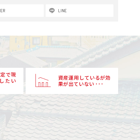
TER
LINE
予定で現
資産運用しているが効
したい
果が出ていない ･･･