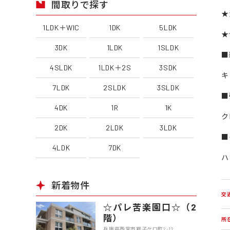
間取りで探す
★
1LDK＋WIC
1DK
5LDK
★
3DK
1LDK
1SLDK
■
4SLDK
1LDK＋2S
3SDK
キ
7LDK
2SLDK
3SLDK
■
4DK
1R
1K
ク
2DK
2LDK
3LDK
■
4LDK
7DK
ハ
新着物件
交
☆パレ苦楽園口☆（2
階）
所
兵庫県西宮市獅子ケ口町2-12