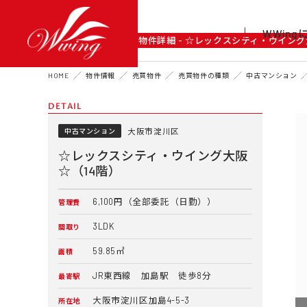
WWin
DETAIL
物件詳細 - ☆レックスシティ・ウイング
HOME
物件情報
売買物件
売買物件の種類
中古マンション
DETAIL
大阪市淀川区
中古マンション
☆レックスシティ・ウイング大阪
☆（14階）
6,100円（全部委託（日勤））
管理費
3LDK
間取り
59.85㎡
面積
JR東西線 加島駅 徒歩8分
最寄駅
大阪市淀川区加島4-5-3
所在地