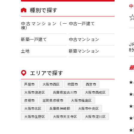
中
種別で探す
中古マンション（一
中古一戸建て
棟）
新築一戸建て
中古マンション
J
8
土地
新築マンション
最
エリアで探す
★
芦屋市
大阪市西区
吹田市
西宮市
大阪市浪速区
兵庫県加古川市
大阪市西成区
★
彦根市
滋賀県彦根市
大阪市福島区
★
大阪市北区
兵庫県神崎郡
大阪市中央区
大阪市生野区
大阪市天王寺区
大阪市淀川区
★
★