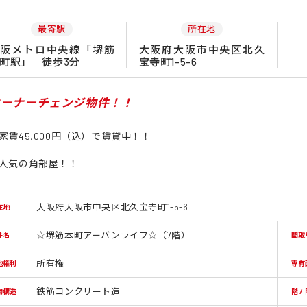
最寄駅
所在地
大阪メトロ中央線「堺筋
大阪府大阪市中央区北久
町駅」 徒歩3分
宝寺町1-5-6
オーナーチェンジ物件！！
家賃45,000円（込）で賃貸中！！
人気の角部屋！！
大阪府大阪市中央区北久宝寺町1-5-6
在地
☆堺筋本町アーバンライフ☆（7階）
件名
間取
所有権
地権利
専有
鉄筋コンクリート造
物構造
階 /