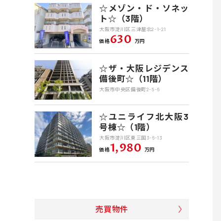
☆メゾン・ド・ソネッ
ト☆（3階）
大阪市淀川区三津屋北2-1-21
630
価格
万円
☆ザ・大阪レジデンス
備後町☆（11階）
大阪市中央区備後町2-5-6
☆ユニライフ北大阪3
号棟☆（1階）
大阪市淀川区東三国3-6-13
1,980
価格
万円
売買物件