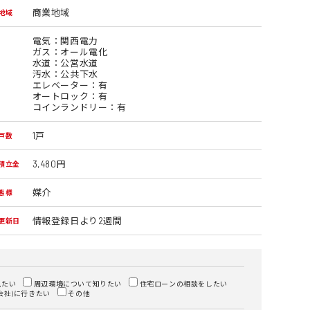
商業地域
地域
電気：関西電力
ガス：オール電化
水道：公営水道
汚水：公共下水
エレベーター：有
オートロック：有
コインランドリー：有
1戸
戸数
3,480円
積立金
媒介
態様
情報登録日より2週間
更新日
見たい
周辺環境について知りたい
住宅ローンの相談をしたい
会社)に行きたい
その他