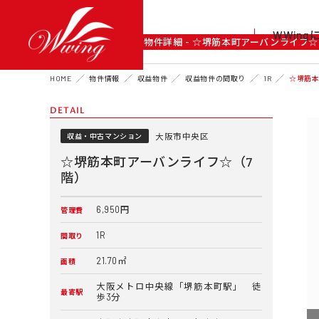
WWin
DETAIL
物件詳細 - ☆堺筋本町アーバンライフ☆
HOME
物件情報
収益物件
収益物件の間取り
1R
☆堺筋本
DETAIL
大阪市中央区
収益・中古マンション
☆堺筋本町アーバンライフ☆（7
階）
6,950円
管理費
1R
間取り
21.70㎡
面積
大阪メトロ中央線「堺筋本町駅」 徒
最寄駅
歩3分