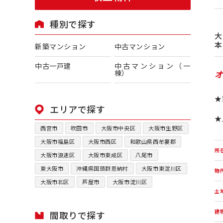
種別で探す
本
新築マンション
中古マンション
中古一戸建
中古マンション（一
棟）
★
エリアで探す
★
西宮市
吹田市
大阪市中央区
大阪市生野区
大阪市福島区
大阪市西区
和歌山県西牟婁郡
所
大阪市浪速区
大阪市東成区
八尾市
東大阪市
沖縄県国頭群恩納村
大阪市東淀川区
物
大阪市北区
芦屋市
大阪市淀川区
土
建
間取りで探す