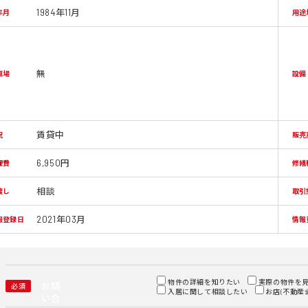
1984年11月
年月
用途
無
車場
設備
賃貸中
況
販売
6,950円
理費
修繕
相談
渡し
取引
2021年03月
報登録日
情報
物件の詳細を知りたい
実際の物件を
お問
必須
入居に関して相談したい
お店(不動産
い合