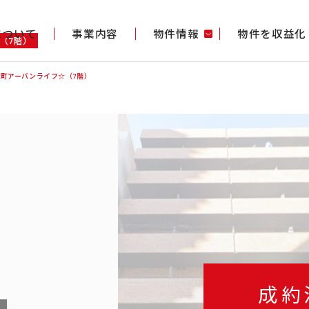
gについて
事業内容
物件情報
物件を収益化
（7階）
町アーバンライフ☆（7階）
成約