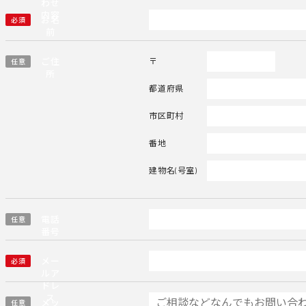
わせ
内容
お名
必須
前
ご住
〒
任意
所
都道府県
市区町村
番地
建物名(号室)
電話
任意
番号
メー
必須
ルア
ドレ
ス
メッ
任意