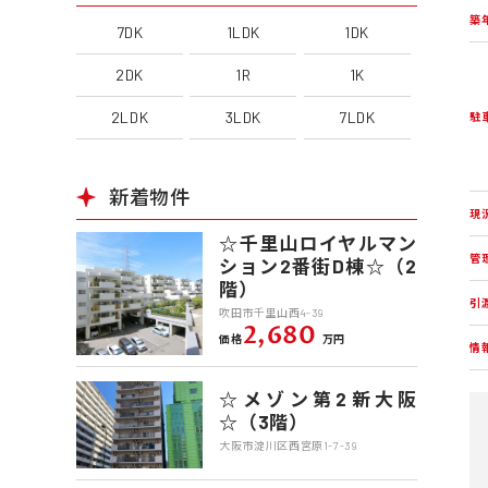
築
7DK
1LDK
1DK
2DK
1R
1K
2LDK
3LDK
7LDK
駐
新着物件
現
☆千里山ロイヤルマン
管
ション2番街D棟☆（2
階）
引
吹田市千里山西4-39
2,680
価格
万円
情
☆メゾン第2新大阪
☆（3階）
大阪市淀川区西宮原1-7-39