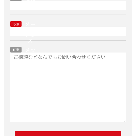
番号
メー
必須
ルア
ドレ
ス
メッ
任意
セー
ジ