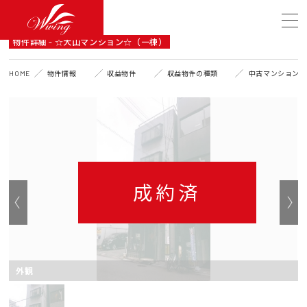
DETAIL
物件詳細 - ☆大山マンション☆（一棟）
HOME
物件情報
収益物件
収益物件の種類
中古マンション（
成約済
外観