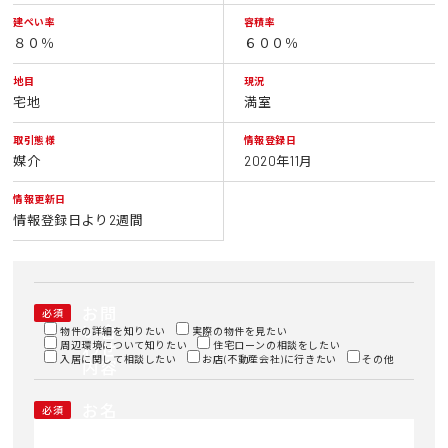
建ぺい率
容積率
８０％
６００％
地目
現況
宅地
満室
取引態様
情報登録日
媒介
2020年11月
情報更新日
情報登録日より2週間
お問
必須
い合
物件の詳細を知りたい
実際の物件を見たい
周辺環境について知りたい
わせ
住宅ローンの相談をしたい
入居に関して相談したい
お店(不動産会社)に行きたい
その他
内容
お名
必須
前