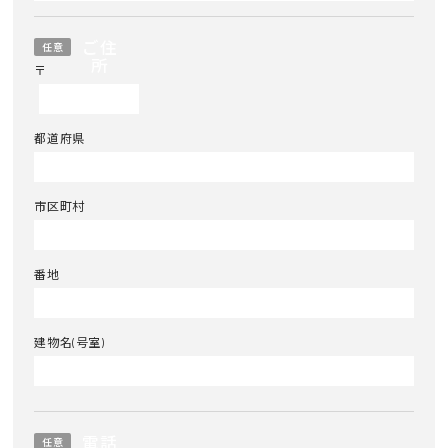
ご住
任意
所
〒
都道府県
市区町村
番地
建物名(号室)
電話
任意