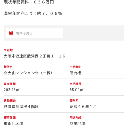
現状年間賃料：６３６万円
満室年間利回り：約７．０６％
地図を見る
所在地
大阪市浪速区敷津西２丁目１－１６
物件名
土地権利
☆大山マンション☆（一棟）
所有権
専有面積
土地面積
293.26㎡
85.04㎡
建物構造
築年月
鉄骨造陸屋根４階建
昭和４６年１月
都市計画
用途地域
市街化区域
商業地域