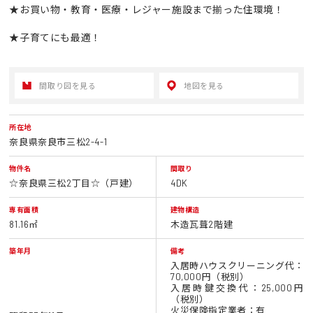
★お買い物・教育・医療・レジャー施設まで揃った住環境！
★子育てにも最適！
間取り図を見る
地図を見る
所在地
奈良県奈良市三松2-4-1
物件名
間取り
☆奈良県三松2丁目☆（戸建）
4DK
専有面積
建物構造
81.16㎡
木造瓦葺2階建
築年月
備考
入居時ハウスクリーニング代：
70,000円（税別）
入居時鍵交換代：25,000円
（税別）
火災保険指定業者：有