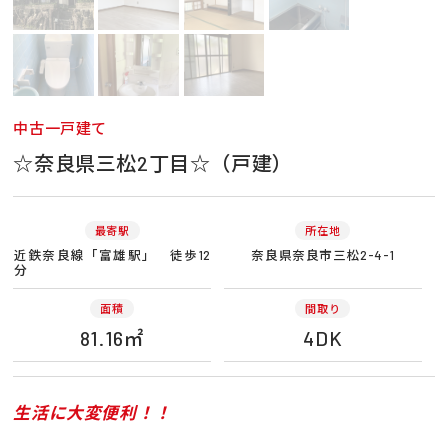
中古一戸建て
☆奈良県三松2丁目☆（戸建）
最寄駅
所在地
近鉄奈良線「富雄駅」 徒歩12
奈良県奈良市三松2-4-1
分
面積
間取り
81.16㎡
4DK
生活に大変便利！！