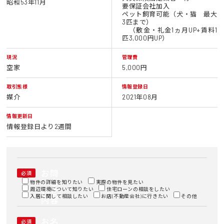
昭和53年11月
要保証会社加入
ペット飼育可能（犬・猫 最大
3匹まで）
（敷金・礼金1ヵ月UP+賃料1
匹3,000円UP）
現況
管理費
空家
5,000円
取引態様
情報登録日
媒介
2021年08月
情報更新日
情報登録日より2週間
お問
必須
い合
物件の詳細を知りたい
実際の物件を見たい
周辺環境について知りたい
わせ
住宅ローンの相談をしたい
入居に関して相談したい
お店(不動産会社)に行きたい
その他
内容
お名
必須