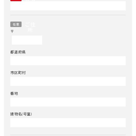
前
ご住
任意
所
〒
都道府県
市区町村
番地
建物名(号室)