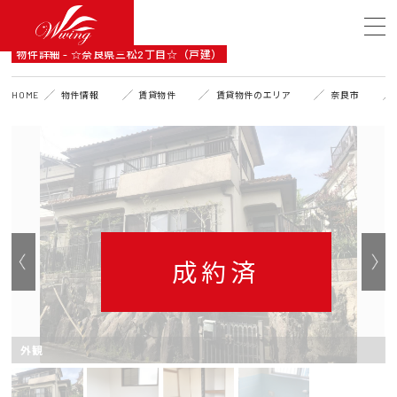
DETAIL
物件詳細 - ☆奈良県三松2丁目☆（戸建）
HOME
物件情報
賃貸物件
賃貸物件のエリア
奈良市
成約済
外観