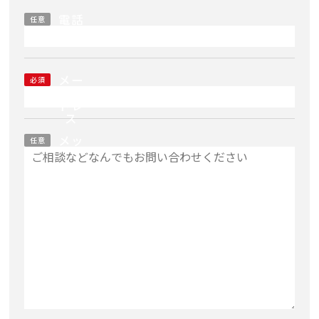
電話
任意
番号
メー
必須
ルア
ドレ
ス
メッ
任意
セー
ジ