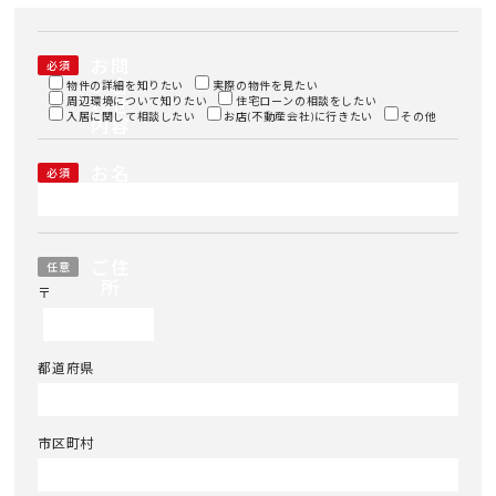
お問
必須
い合
物件の詳細を知りたい
実際の物件を見たい
周辺環境について知りたい
わせ
住宅ローンの相談をしたい
入居に関して相談したい
お店(不動産会社)に行きたい
その他
内容
お名
必須
前
ご住
任意
所
〒
都道府県
市区町村