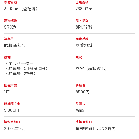
専有面積
土地面積
39.69㎡（登記簿）
768.07㎡
建物構造
階 / 階数
SRC造
8階/12階
築年月
用途地域
昭和55年3月
商業地域
設備
現況
・エレベーター
・駐輪場（月額400円）
空室（現状渡し）
・駐車場（空無）
販売戸数
管理費
1戸
8500円
修繕積立金
引渡し
5,800円
相談
情報登録日
情報更新日
2022年12月
情報登録日より2週間