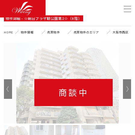
DETAIL
物件詳細 - ☆朝日プラザ靭公園第2☆（8階）
HOME
物件情報
売買物件
売買物件のエリア
大阪市西区
商談中