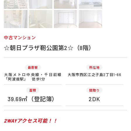
中古マンション
☆朝日プラザ靭公園第2☆（8階）
最寄駅
所在地
大阪メトロ中央線・千日前線
大阪市西区江之子島2丁目1-66
「阿波座駅」 徒歩1分
面積
間取り
39.69㎡（登記簿）
2DK
2WAYアクセス可能！！