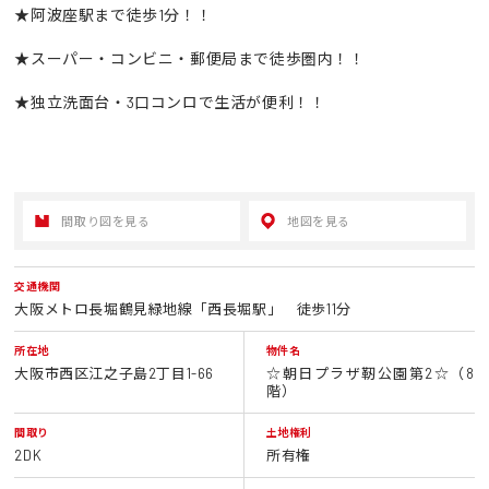
★阿波座駅まで徒歩1分！！
★スーパー・コンビニ・郵便局まで徒歩圏内！！
★独立洗面台・3口コンロで生活が便利！！
間取り図を見る
地図を見る
交通機関
大阪メトロ長堀鶴見緑地線「西長堀駅」 徒歩11分
所在地
物件名
大阪市西区江之子島2丁目1-66
☆朝日プラザ靭公園第2☆（8
階）
間取り
土地権利
2DK
所有権