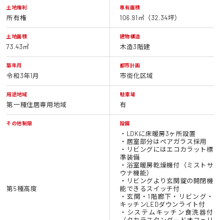
土地権利
専有面積
所有権
106.91㎡（32.34坪）
土地面積
建物構造
73.43㎡
木造3階建
築年月
都市計画
令和3年1月
市街化区域
用途地域
駐車場
第一種住居専用地域
有
その他制限
設備
・LDKに床暖房3ヶ所設置
・居室部分はペアガラス採用
・リビングにはエコカラット標
準装備
・浴室暖房乾燥機付（ミストサ
ウナ機能）
・リビングより玄関錠の開閉機
第5種高度
能できるスイッチ付
・玄関・1階廊下・リビング・
キッチンLEDダウンライト付
・システムキッチン食洗器付
（タカラスタンダードオフェリ