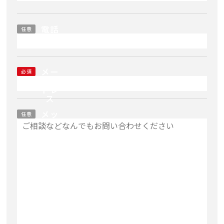
電話
任意
番号
メー
必須
ルア
ドレ
ス
メッ
任意
セー
ジ