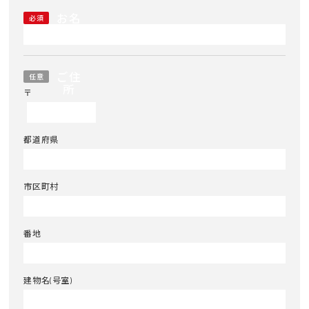
お名
必須
前
ご住
任意
所
〒
都道府県
市区町村
番地
建物名(号室)