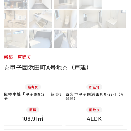
新築一戸建て
☆甲子園浜田町A号地☆（戸建）
最寄駅
所在地
阪神本線「甲子園駅」 徒歩9
西宮市甲子園浜田町8-22-1（A
分
号地）
面積
間取り
106.91㎡
4LDK