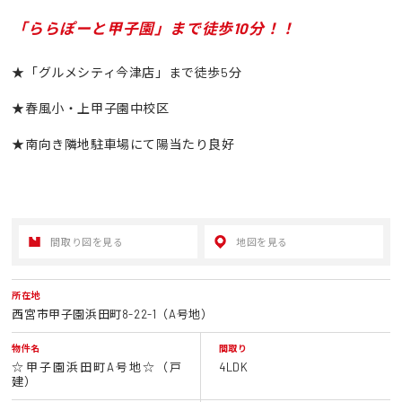
「ららぽーと甲子園」まで徒歩10分！！
★「グルメシティ今津店」まで徒歩5分
★春風小・上甲子園中校区
★南向き隣地駐車場にて陽当たり良好
間取り図を見る
地図を見る
所在地
西宮市甲子園浜田町8-22-1（A号地）
物件名
間取り
☆甲子園浜田町A号地☆（戸
4LDK
建）