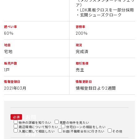
ア）
・LDK黒板クロスを一部分採用
・玄関シューズクローク
建ぺい率
容積率
60％
200％
地目
現況
宅地
完成済
販売戸数
取引態様
1戸
売主
情報登録日
情報更新日
2021年03月
情報登録日より2週間
お問
必須
い合
物件の詳細を知りたい
実際の物件を見たい
周辺環境について知りたい
わせ
住宅ローンの相談をしたい
入居に関して相談したい
お店(不動産会社)に行きたい
その他
内容