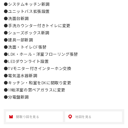
●システムキッチン新調
●ユニットバス拡張設置
●洗面台新調
●手洗カウンター付きトイレに変更
●シューズボックス新調
●建具一部新調
●洗面・トイレCF張替
●LDK・ホール・洋室フローリング張替
●LEDダウンライト設置
●TVモニター付きインターホン交換
●電気温水器新調
●キッチン・和室をDKに間取り変更
●11帖洋室の窓ペアガラスに変更
●分電盤新調
間取り図を見る
地図を見る