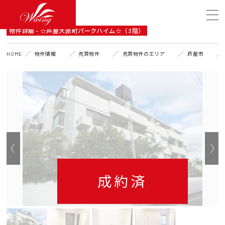
DETAIL
物件詳細 - ☆芦屋大原町パークハイム☆（3階）
HOME
物件情報
売買物件
売買物件のエリア
芦屋市
成約済