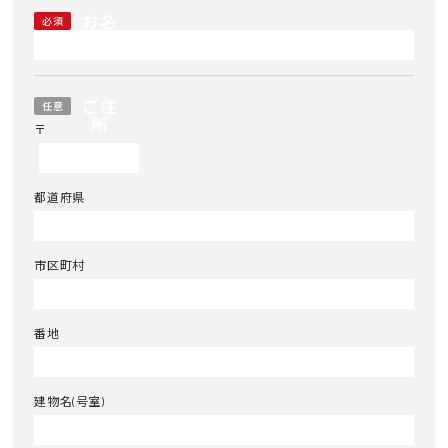
お名
必須
前
ご住
任意
所
〒
都道府県
市区町村
番地
建物名(号室)