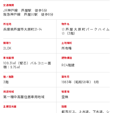
交通機関
JR神戸線 芦屋駅 徒歩5分
阪急神戸線 芦屋川駅 徒歩8分
所在地
物件名
兵庫県芦屋市大原町21-14
☆芦屋大原町パークハイム
☆（3階）
間取り
土地権利
2LDK
所有権
専有面積
建物構造
109.31㎡（壁芯）バルコニー面
RC4階建
積：9.75㎡
階 / 階数
築年月
3階
1983年（昭和58年） 8月
用途地域
駐車場
第一種中高層住居専用地域
空無
主要採光面
設備
都市ガス、上水道、下水道、シ