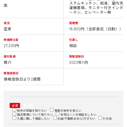
ステムキッチン、給湯、室内洗
南
濯機置場、モニター付きインタ
ーホン、エレベーター無
現況
管理費
空家
18,900円（全部委託（日勤））
修繕積立金
引渡し
27,330円
相談
取引態様
情報登録日
媒介
2023年11月
情報更新日
情報登録日より2週間
お問
必須
い合
物件の詳細を知りたい
実際の物件を見たい
周辺環境について知りたい
わせ
住宅ローンの相談をしたい
入居に関して相談したい
お店(不動産会社)に行きたい
その他
内容