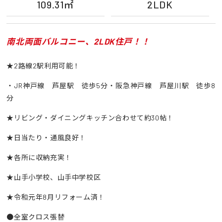
109.31㎡
2LDK
南北両面バルコニー、2LDK住戸！！
★2路線2駅利用可能！
・JR神戸線 芦屋駅 徒歩5分・阪急神戸線 芦屋川駅 徒歩8
分
★リビング・ダイニングキッチン合わせて約30帖！
★日当たり・通風良好！
★各所に収納充実！
★山手小学校、山手中学校区
★令和元年8月リフォーム済！
●全室クロス張替