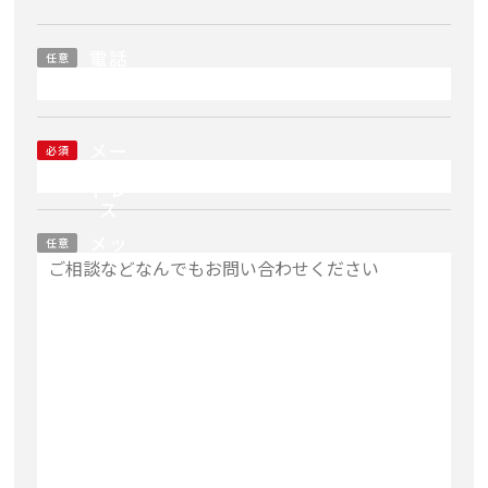
電話
任意
番号
メー
必須
ルア
ドレ
ス
メッ
任意
セー
ジ