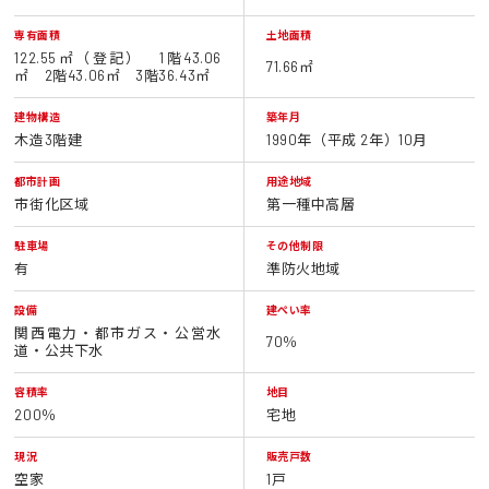
専有面積
土地面積
122.55㎡（登記） 1階43.06
71.66㎡
㎡ 2階43.06㎡ 3階36.43㎡
建物構造
築年月
木造3階建
1990年（平成 2年）10月
都市計画
用途地域
市街化区域
第一種中高層
駐車場
その他制限
有
準防火地域
設備
建ぺい率
関西電力・都市ガス・公営水
70％
道・公共下水
容積率
地目
200％
宅地
現況
販売戸数
空家
1戸