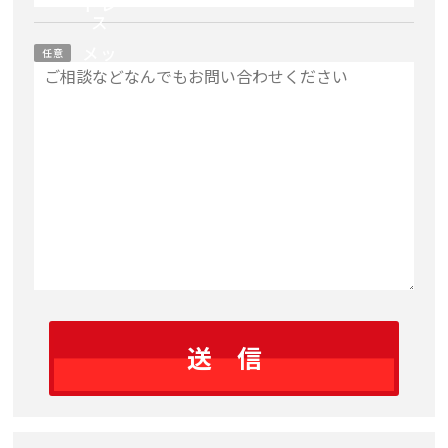
ドレ
ス
メッ
任意
セー
ジ