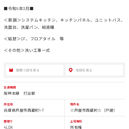
■令和5年3月■
＜新調＞システムキッチン、キッチンパネル、ユニットバス、
洗面台、洗濯パン、給湯機
＜貼替＞CF、フロアタイル 等
＜その他＞洗い工事一式
間取り図を見る
地図を見る
交通機関
阪神本線 打出駅
所在地
物件名
兵庫県芦屋市西蔵町1-7
☆芦屋市西蔵町☆（戸建）
間取り
土地権利
4LDK
所有権