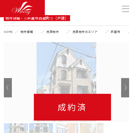
DETAIL
物件詳細 - ☆芦屋市西蔵町☆（戸建）
HOME
物件情報
売買物件
売買物件のエリア
芦屋市
成約済