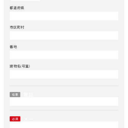
都道府県
市区町村
番地
建物名(号室)
電話
任意
番号
メー
必須
ルア