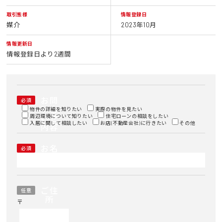
取引態様
情報登録日
媒介
2023年10月
情報更新日
情報登録日より2週間
お問
必須
い合
物件の詳細を知りたい
実際の物件を見たい
周辺環境について知りたい
わせ
住宅ローンの相談をしたい
入居に関して相談したい
お店(不動産会社)に行きたい
その他
内容
お名
必須
前
ご住
任意
所
〒