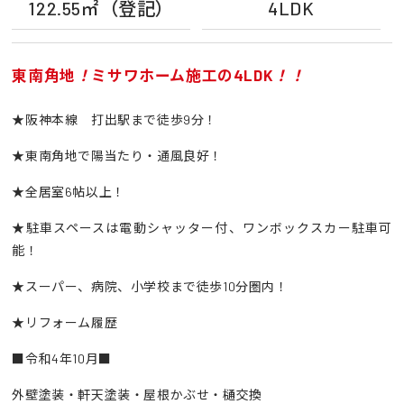
122.55㎡（登記）
4LDK
東南角地
！
ミサワホーム施工の4LDK
！！
★阪神本線 打出駅まで徒歩9分！
★東南角地で陽当たり・通風良好！
★全居室6帖以上！
★駐車スペースは電動シャッター付、ワンボックスカー駐車可
能！
★スーパー、病院、小学校まで徒歩10分圏内！
★リフォーム履歴
■令和4年10月■
外壁塗装・軒天塗装・屋根かぶせ・樋交換