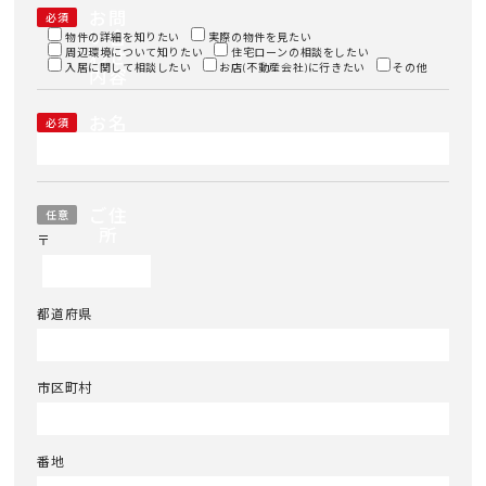
お問
必須
い合
物件の詳細を知りたい
実際の物件を見たい
周辺環境について知りたい
わせ
住宅ローンの相談をしたい
入居に関して相談したい
お店(不動産会社)に行きたい
その他
内容
お名
必須
前
ご住
任意
所
〒
都道府県
市区町村
番地