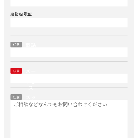
建物名(号室)
電話
任意
番号
メー
必須
ルア
ドレ
ス
メッ
任意
セー
ジ