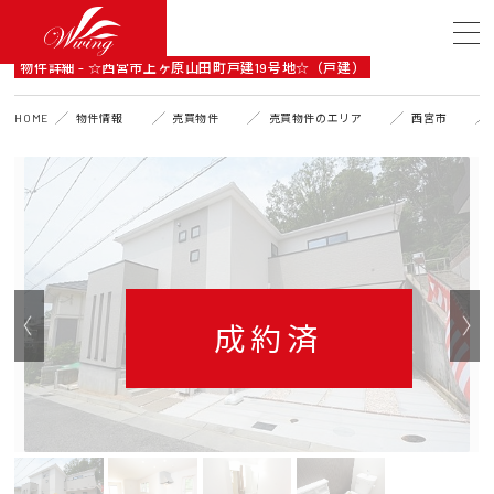
DETAIL
物件詳細 - ☆西宮市上ヶ原山田町戸建19号地☆（戸建）
HOME
物件情報
売買物件
売買物件のエリア
西宮市
成約済