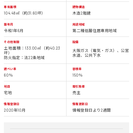
専有面積
建物構造
104.48㎡（約31.60坪）
木造2階建
築年月
用途地域
令和1年6月
第二種低層住居専用地域
その他制限
設備
土地面積：133.00㎡（約40.23
大阪ガス（電気・ガス）、公営
坪）
水道、公共下水
防火指定：法22条地域
建ぺい率
容積率
60％
150％
地目
取引態様
宅地
売主
情報登録日
情報更新日
2020年10月
情報登録日より2週間