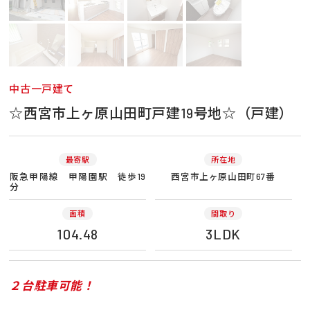
中古一戸建て
☆西宮市上ヶ原山田町戸建19号地☆（戸建）
最寄駅
所在地
阪急甲陽線 甲陽園駅 徒歩19
西宮市上ヶ原山田町67番
分
面積
間取り
104.48
3LDK
２台駐車可能！