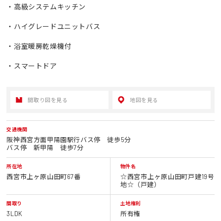
・高級システムキッチン
・ハイグレードユニットバス
・浴室暖房乾燥機付
・スマートドア
間取り図を見る
地図を見る
交通機関
阪神西宮方面甲陽園駅行バス停 徒歩5分
バス停 新甲陽 徒歩7分
所在地
物件名
西宮市上ヶ原山田町67番
☆西宮市上ヶ原山田町戸建19号
地☆（戸建）
間取り
土地権利
3LDK
所有権