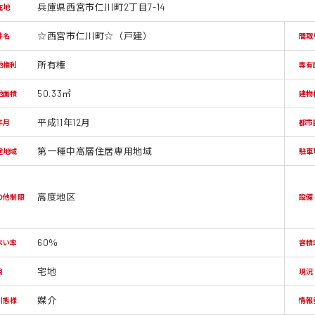
兵庫県西宮市仁川町2丁目7-14
在地
☆西宮市仁川町☆（戸建）
件名
間取
所有権
地権利
専有
50.33㎡
地面積
建物
平成11年12月
年月
都市
第一種中高層住居専用地域
途地域
駐車
高度地区
の他制限
設備
60％
ぺい率
容積
宅地
目
現況
媒介
引態様
情報