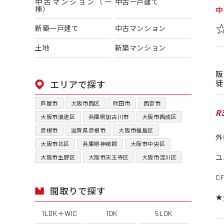
中古マンション（一
中古一戸建て
棟）
中
新築一戸建て
中古マンション
土地
新築マンション
徒
エリアで探す
芦屋市
大阪市西区
吹田市
西宮市
R
大阪市浪速区
兵庫県加古川市
大阪市西成区
彦根市
滋賀県彦根市
大阪市福島区
外
大阪市北区
兵庫県神崎郡
大阪市中央区
ユ
大阪市生野区
大阪市天王寺区
大阪市淀川区
C
間取りで探す
★
1LDK＋WIC
1DK
5LDK