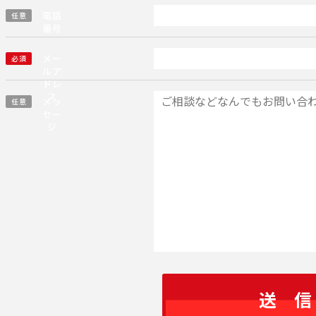
電話
任意
番号
メー
必須
ルア
ドレ
ス
メッ
任意
セー
ジ