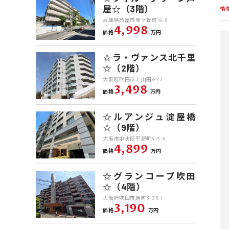
屋☆（3階）
情
兵庫県芦屋市翠ケ丘町19-6
4,998
価格
万円
☆ラ・ヴァンス北千里
☆（2階）
大阪府吹田市上山田8-23
3,498
価格
万円
☆ルアンジュ淀屋橋
☆（9階）
大阪市中央区平野町4-5-6
4,899
価格
万円
☆グランコープ吹田
☆（4階）
大阪府吹田市原町3-36-1
3,190
価格
万円