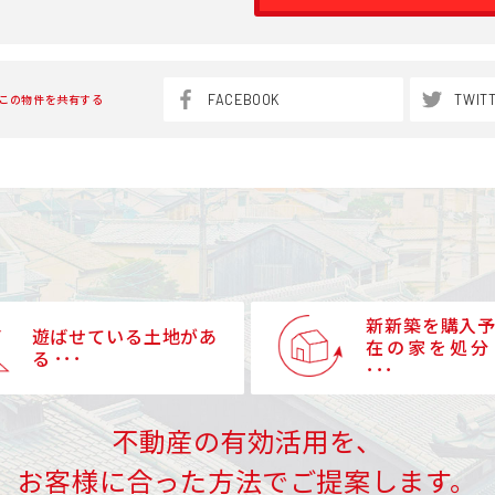
FACEBOOK
TWIT
この物件を共有する
新新築を購入
遊ばせている土地があ
在の家を処分
る ･･･
･･･
不動産の有効活用を、
お客様に合った方法でご提案します。