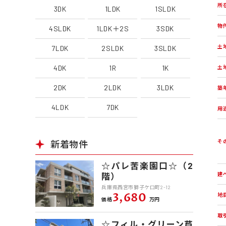
所
3DK
1LDK
1SLDK
物
4SLDK
1LDK＋2S
3SDK
土
7LDK
2SLDK
3SLDK
4DK
1R
1K
土
2DK
2LDK
3LDK
築
4LDK
7DK
用
そ
新着物件
☆パレ苦楽園口☆（2
建
階）
兵庫県西宮市獅子ケ口町2-12
3,680
地
価格
万円
取
☆フィル・グリーン芦