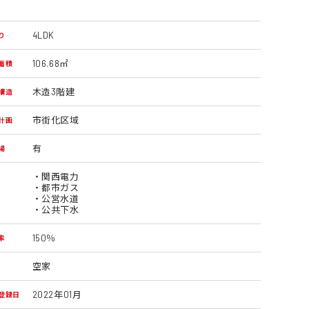
4LDK
り
106.68㎡
面積
木造3階建
構造
市街化区域
計画
有
場
・関西電力
・都市ガス
・公営水道
・公共下水
150％
率
空家
2022年01月
登録日