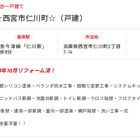
古一戸建て
☆西宮市仁川町☆（戸建）
最寄駅
所在地
阪急今津線「仁川駅」
兵庫県西宮市仁川町2丁目
歩8分
7-14
3年10月リフォーム済！
壁シリコン塗装・ベランダ防水工事・間取り変更工事・システムキ
ニットバス新調・洗面台新調・トイレ新調・クロス貼替・フロアタ
F張替・建具一部新調・室内一部塗装・網戸貼替・洗い工事一式
全室洋室！！