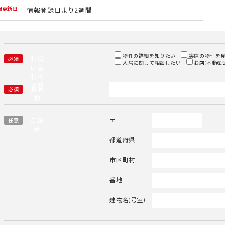
報更新日
情報登録日より2週間
物件の詳細を知りたい
実際の物件を
お問
必須
入居に関して相談したい
お店(不動産
い合
わせ
内容
お名
必須
前
ご住
〒
任意
所
都道府県
市区町村
番地
建物名(号室)