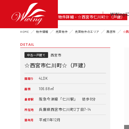
WWin
DETAIL
物件詳細 - ☆西宮市仁川町☆（戸建）
HOME
物件情報
売買物件
売買物件のエリア
西宮市
☆
DETAIL
西宮市
中古一戸建て
☆西宮市仁川町☆（戸建）
4LDK
間取り
106.68㎡
面積
阪急今津線「仁川駅」 徒歩8分
最寄駅
兵庫県西宮市仁川町2丁目7-14
所在地
平成11年12月
築年月