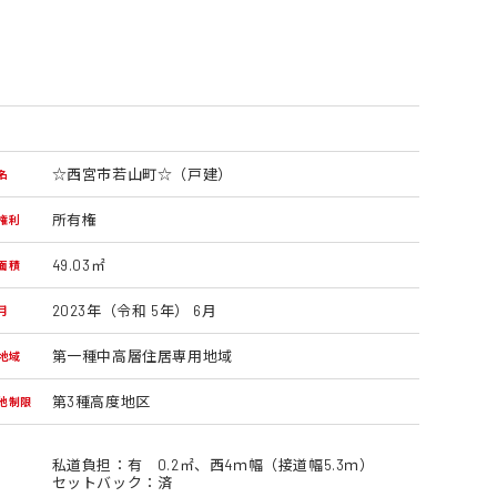
☆西宮市若山町☆（戸建）
名
所有権
権利
49.03㎡
面積
2023年（令和 5年） 6月
月
第一種中高層住居専用地域
地域
第3種高度地区
他制限
私道負担：有 0.2㎡、西4ｍ幅（接道幅5.3ｍ）
セットバック：済