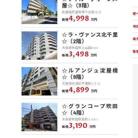
屋☆（3階）
兵庫県芦屋市翠ケ丘町19-6
建
4,998
価格
万円
地
☆ラ・ヴァンス北千里
販
☆（2階）
大阪府吹田市上山田8-23
情
3,498
価格
万円
☆ルアンジュ淀屋橋
☆（9階）
大阪市中央区平野町4-5-6
4,899
価格
万円
☆グランコープ吹田
☆（4階）
大阪府吹田市原町3-36-1
3,190
価格
万円