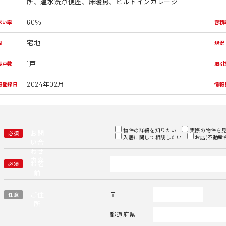
所、温水洗浄便座、床暖房、ビルトインガレージ
60％
ぺい率
容積
宅地
目
現況
1戸
売戸数
取引
2024年02月
報登録日
情報
物件の詳細を知りたい
実際の物件を
お問
必須
入居に関して相談したい
お店(不動産
い合
わせ
内容
お名
必須
前
ご住
〒
任意
所
都道府県