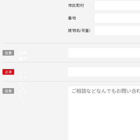
市区町村
番地
建物名(号室)
電話
任意
番号
メー
必須
ルア
ドレ
ス
メッ
任意
セー
ジ