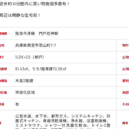
徒歩約10分圏内に買い物施設多数有！
周辺は閑静な住宅街！
阪急今津線 門戸厄神駅
通機関
兵庫県西宮市若山町7-7
在地
物件
1LDK+2S（納戸）
取り
土地
81.43㎡、うち1階車庫10.08㎡
有面積
土地
木造3階建
物構造
築年
市街化区域
市計画
用途
有
車場
その
公営水道、本下水、都市ガス、システムキッチン、対
面式キッチン、食器洗乾燥機、浄水器、浴室乾燥機、
備
備考
ミストサウナ、シャワー付洗面化粧台、トイレ2箇