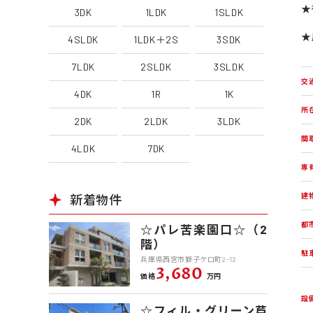
★
3DK
1LDK
1SLDK
★
4SLDK
1LDK＋2S
3SDK
7LDK
2SLDK
3SLDK
交
4DK
1R
1K
所
2DK
2LDK
3LDK
間
4LDK
7DK
専
建
新着物件
都
☆パレ苦楽園口☆（2
階）
駐
兵庫県西宮市獅子ケ口町2-12
3,680
価格
万円
設
☆フィル・グリーン芦