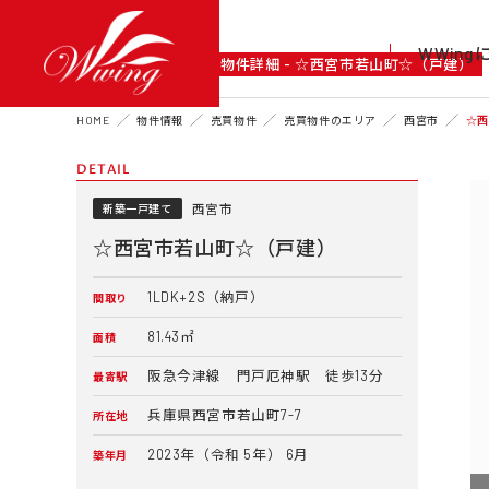
WWin
DETAIL
物件詳細 - ☆西宮市若山町☆（戸建）
HOME
物件情報
売買物件
売買物件のエリア
西宮市
☆
DETAIL
西宮市
新築一戸建て
☆西宮市若山町☆（戸建）
1LDK+2S（納戸）
間取り
81.43㎡
面積
阪急今津線 門戸厄神駅 徒歩13分
最寄駅
兵庫県西宮市若山町7-7
所在地
2023年（令和 5年） 6月
築年月