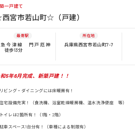
築一戸建て
☆西宮市若山町☆（戸建）
最寄駅
所在地
阪急今津線 門戸厄神
兵庫県西宮市若山町7-7
 徒歩13分
和5年6月完成、新築戸建！！
リビング・ダイニングには床暖房有！
住宅設備充実！（食洗機、浴室乾燥暖房機、温水洗浄便座 等）
トイレは2箇所有！（1階・2階）
駐車スペース1台分有！（車種による制限有）