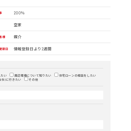
200％
率
空家
媒介
態様
情報登録日より2週間
更新日
見たい
周辺環境について知りたい
住宅ローンの相談をしたい
会社)に行きたい
その他