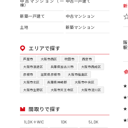
中古マンション（一
中古一戸建て
棟）
新
新築一戸建て
中古マンション
土地
新築マンション
駅
エリアで探す
芦屋市
大阪市西区
吹田市
西宮市
大阪市浪速区
兵庫県加古川市
大阪市西成区
令
彦根市
滋賀県彦根市
大阪市福島区
大阪市北区
兵庫県神崎郡
大阪市中央区
★
大阪市生野区
大阪市天王寺区
大阪市淀川区
★
間取りで探す
★
★
1LDK＋WIC
1DK
5LDK