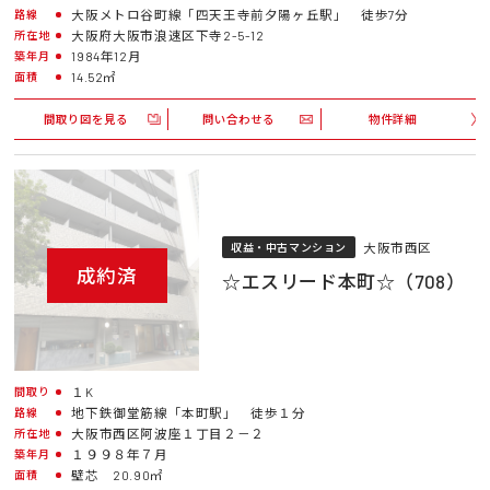
大阪メトロ谷町線「四天王寺前夕陽ヶ丘駅」 徒歩7分
路線
大阪府大阪市浪速区下寺2-5-12
所在地
1984年12月
築年月
14.52㎡
面積
間取り図を見る
問い合わせる
物件詳細
大阪市西区
収益・中古マンション
成約済
☆エスリード本町☆（708）
１K
間取り
地下鉄御堂筋線「本町駅」 徒歩１分
路線
大阪市西区阿波座１丁目２－２
所在地
１９９８年７月
築年月
壁芯 20.90㎡
面積