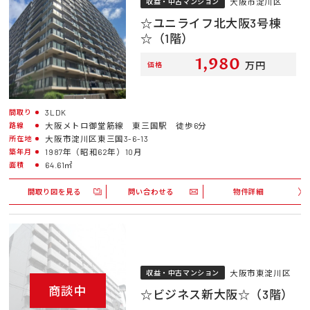
大阪市淀川区
収益・中古マンション
☆ユニライフ北大阪3号棟
☆（1階）
1,980
万円
価格
3LDK
間取り
大阪メトロ御堂筋線 東三国駅 徒歩6分
路線
大阪市淀川区東三国3-6-13
所在地
1987年（昭和62年）10月
築年月
64.61㎡
面積
間取り図を見る
問い合わせる
物件詳細
大阪市東淀川区
収益・中古マンション
商談中
☆ビジネス新大阪☆（3階）