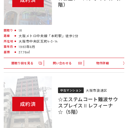
階）
1R
間取り
大阪メトロ中央線「本町駅」徒歩2分
路線
大阪市中央区瓦町4-3-14
所在地
1983年6月
築年月
37.78㎡
面積
間取り図を見る
問い合わせる
物件詳細
大阪市浪速区
中古マンション
☆エステムコート難波サウ
成約済
スプレイスⅡレフィーナ
☆（5階）