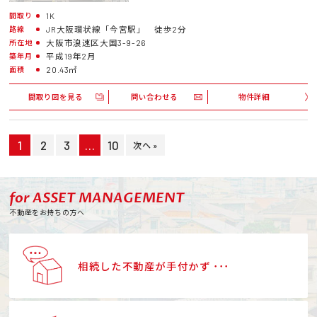
1K
間取り
JR大阪環状線「今宮駅」 徒歩2分
路線
大阪市浪速区大国3-9-26
所在地
平成19年2月
築年月
20.43㎡
面積
間取り図を見る
問い合わせる
物件詳細
1
2
3
…
10
次へ »
for ASSET MANAGEMENT
不動産をお持ちの方へ
相続した不動産が手付かず ･･･