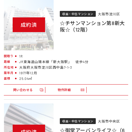
大阪市淀川区
収益・中古マンション
☆チサンマンション第8新大
成約済
阪☆（12階）
1R
間取り
JR東海道山陽本線「新大阪駅」 徒歩4分
路線
大阪府大阪市淀川区西中島7-1-3
所在地
1977年12月
築年月
25.04㎡
面積
問い合わせる
物件詳細
大阪市中央区
収益・中古マンション
☆御堂アーバンライフ☆（6
成約済