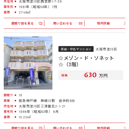
大阪市淀川区西宮原1-7-39
所在地
1981年（昭和56年） 7月
築年月
27.46㎡
面積
間取り図を見る
問い合わせる
物件詳細
大阪市淀川区
収益・中古マンション
☆メゾン・ド・ソネット
☆（3階）
630
万円
価格
1R
間取り
阪急神戸線 神崎川駅 徒歩約6分
路線
大阪市淀川区三津屋北2-1-21
所在地
1988年（昭和63年） 8月
築年月
15.20㎡
面積
間取り図を見る
問い合わせる
物件詳細