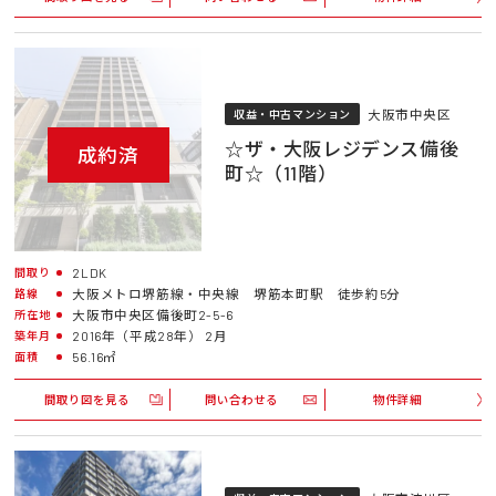
大阪市中央区
収益・中古マンション
☆ザ・大阪レジデンス備後
成約済
町☆（11階）
2LDK
間取り
大阪メトロ堺筋線・中央線 堺筋本町駅 徒歩約5分
路線
大阪市中央区備後町2-5-6
所在地
2016年（平成28年） 2月
築年月
56.16㎡
面積
間取り図を見る
問い合わせる
物件詳細