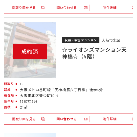
間取り図を見る
問い合わせる
物件詳細
大阪市北区
収益・中古マンション
☆ライオンズマンション天
成約済
神橋☆（4階）
1R
間取り
大阪メトロ谷町線「天神橋筋六丁目駅」徒歩3分
路線
大阪市北区菅栄町10-4
所在地
1987年9月
築年月
21㎡
面積
間取り図を見る
問い合わせる
物件詳細