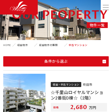
OUR PEOPERTY
物件一覧
HOME
収益物件
収益物件の種類
中古マンション
条件から選ぶ
吹田市
収益・中古マンション
☆千里山ロイヤルマンショ
ン2番街D棟☆（2階）
2,680
万円
価格