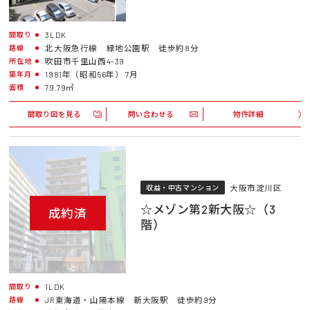
3LDK
間取り
北大阪急行線 緑地公園駅 徒歩約8分
路線
吹田市千里山西4-39
所在地
1981年（昭和56年） 7月
築年月
79.79㎡
面積
間取り図を見る
問い合わせる
物件詳細
大阪市淀川区
収益・中古マンション
☆メゾン第2新大阪☆（3
成約済
階）
1LDK
間取り
JR東海道・山陽本線 新大阪駅 徒歩約9分
路線