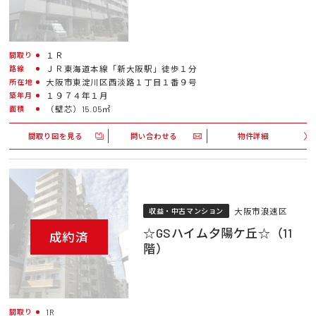
１Ｒ
間取り
ＪＲ東海道本線「新大阪駅」徒歩１分
路線
大阪市東淀川区西淡路１丁目１番９号
所在地
１９７４年１月
築年月
（壁芯）15.05㎡
面積
間取り図を見る
問い合わせる
物件詳細
大阪市浪速区
収益・中古マンション
☆GSハイム夕陽ケ丘☆（11
成約済
階）
1R
間取り