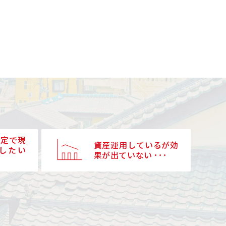
予定で現
資産運用しているが効
したい
果が出ていない ･･･