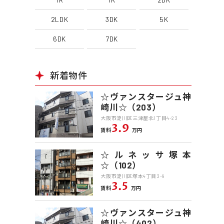
2LDK
3DK
5K
6DK
7DK
新着物件
☆ヴァンスタージュ神
崎川☆（203）
大阪市淀川区三津屋北1丁目4-23
3.9
賃料
万円
☆ルネッサ塚本
☆（102）
大阪市淀川区塚本4丁目3-9
3.5
賃料
万円
☆ヴァンスタージュ神
崎川☆（402）