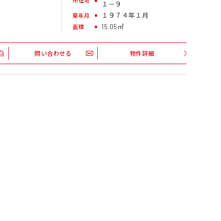
所在地
１－９
１９７４年１月
築年月
15.05㎡
面積
問い合わせる
物件詳細