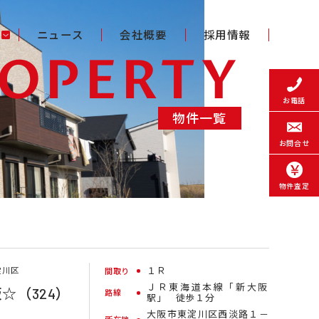
ニュース
会社概要
採用情報
EOPERTY
お電話
物件一覧
お問合せ
物件査定
淀川区
１Ｒ
間取り
ＪＲ東海道本線「新大阪
☆（324）
路線
駅」 徒歩１分
大阪市東淀川区西淡路１－