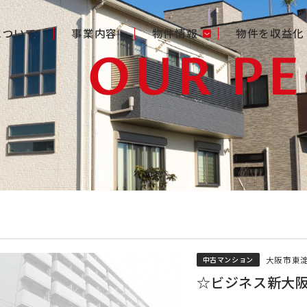
gについて
事業内容
物件情報
物件を収益化
OUR P
大阪市東
中古マンション
☆ビジネス新大阪