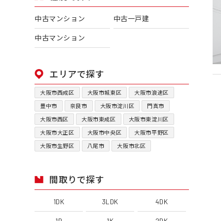
中古マンション
中古一戸建
中古マンション
エリアで探す
大阪市西成区
大阪市城東区
大阪市浪速区
豊中市
奈良市
大阪市淀川区
門真市
大阪市西区
大阪市東成区
大阪市東淀川区
大阪市大正区
大阪市中央区
大阪市平野区
大阪市生野区
八尾市
大阪市北区
間取りで探す
1DK
3LDK
4DK
1R
1K
2DK