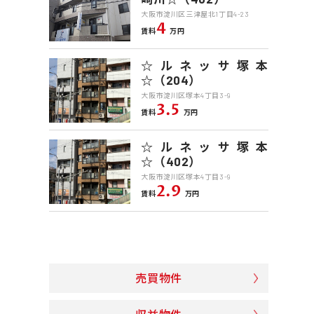
大阪市淀川区三津屋北1丁目4-23
4
賃料
万円
☆ルネッサ塚本
☆（204）
大阪市淀川区塚本4丁目3-9
3.5
賃料
万円
☆ルネッサ塚本
☆（402）
大阪市淀川区塚本4丁目3-9
2.9
賃料
万円
売買物件