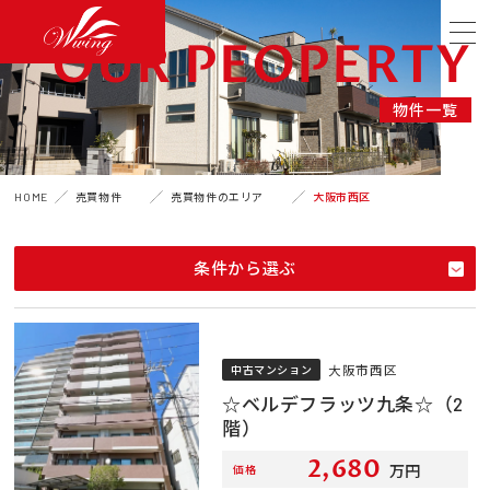
OUR PEOPERTY
物件一覧
HOME
売買物件
売買物件のエリア
大阪市西区
条件から選ぶ
大阪市西区
中古マンション
☆ベルデフラッツ九条☆（2
階）
2,680
万円
価格