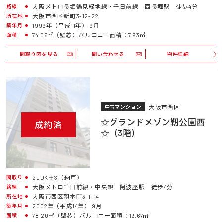
大阪メトロ長堀鶴見緑地線・千日前線 西長堀駅 徒歩4分
路線
大阪市西区新町3-12-22
所在地
1999年（平成11年） 9月
築年月
74.06㎡（壁芯）バルコニー面積：7.93㎡
面積
間取り図を見る
問い合わせる
物件詳細
大阪市西区
中古マンション
☆グランドメゾン靭公園西
成約済
☆（3階）
2LDK＋S（納戸）
間取り
大阪メトロ千日前線・中央線 阿波座駅 徒歩4分
路線
大阪市西区靱本町3-1-14
所在地
2002年（平成14年） 9月
築年月
78.20㎡（壁芯）バルコニー面積：13.67㎡
面積