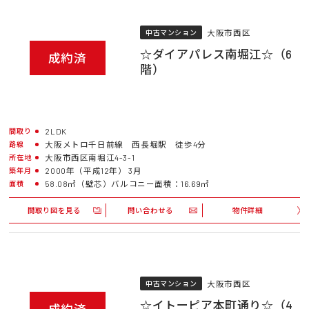
大阪市西区
中古マンション
☆ダイアパレス南堀江☆（6
成約済
階）
2LDK
間取り
大阪メトロ千日前線 西長堀駅 徒歩4分
路線
大阪市西区南堀江4-3-1
所在地
2000年（平成12年） 3月
築年月
58.08㎡（壁芯）バルコニー面積：16.69㎡
面積
間取り図を見る
問い合わせる
物件詳細
大阪市西区
中古マンション
☆イトーピア本町通り☆（4
成約済