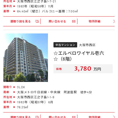
大阪市西区江之子島1-7-21
所在地
1983年（昭和58年）11月
築年月
64.40㎡（壁芯）バルコニー面積：7.00㎡
面積
間取り図を見る
問い合わせる
物件詳細
大阪市西区
中古マンション
☆エルベロワイヤル壱六
☆（6階）
3,780
万円
価格
3LDK
間取り
大阪メトロ千日前線・中央線 阿波座駅 徒歩4分
路線
大阪市西区江之子島1-1-9
所在地
1982年（昭和57年） 6月
築年月
76.25㎡
面積
間取り図を見る
問い合わせる
物件詳細