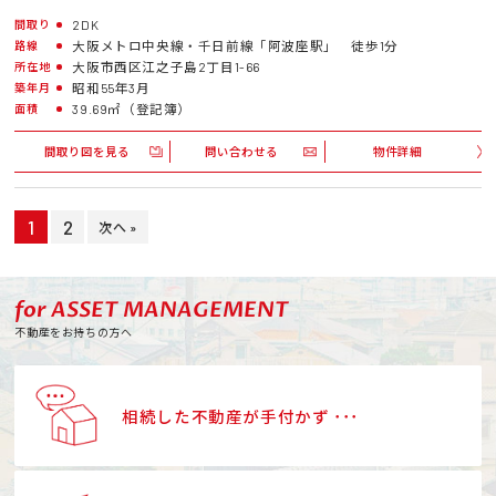
2DK
間取り
大阪メトロ中央線・千日前線「阿波座駅」 徒歩1分
路線
大阪市西区江之子島2丁目1-66
所在地
昭和55年3月
築年月
39.69㎡（登記簿）
面積
間取り図を見る
問い合わせる
物件詳細
1
2
次へ »
for ASSET MANAGEMENT
不動産をお持ちの方へ
相続した不動産が手付かず ･･･