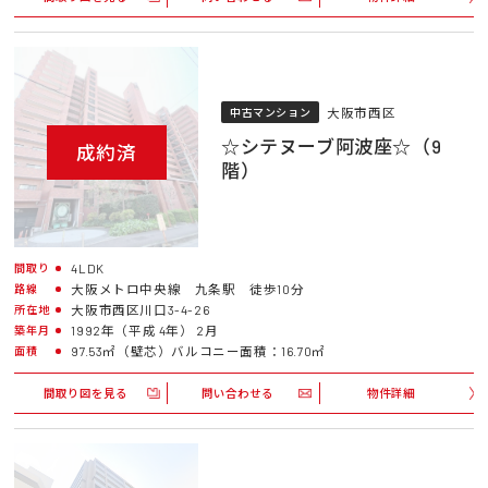
大阪市西区
中古マンション
☆シテヌーブ阿波座☆（9
成約済
階）
4LDK
間取り
大阪メトロ中央線 九条駅 徒歩10分
路線
大阪市西区川口3-4-26
所在地
1992年（平成 4年） 2月
築年月
97.53㎡（壁芯）バルコニー面積：16.70㎡
面積
間取り図を見る
問い合わせる
物件詳細