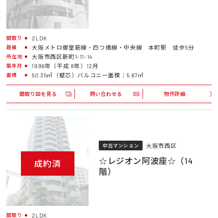
2LDK
間取り
大阪メトロ御堂筋線・四つ橋線・中央線 本町駅 徒歩5分
路線
大阪市西区新町1-11-14
所在地
1996年（平成 8年）12月
築年月
50.35㎡（壁芯）バルコニー面積：5.67㎡
面積
間取り図を見る
問い合わせる
物件詳細
大阪市西区
中古マンション
☆レジオン阿波座☆（14
成約済
階）
2LDK
間取り