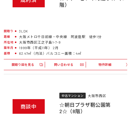
階）
3LDK
間取り
大阪メトロ千日前線・中央線 阿波座駅 徒歩1分
路線
大阪市西区江之子島1-7-9
所在地
1999年（平成11年） 2月
築年月
62.47㎡（内法）バルコニー面積：4㎡
面積
間取り図を見る
問い合わせる
物件詳細
大阪市西区
中古マンション
☆朝日プラザ靭公園第
商談中
2☆（8階）