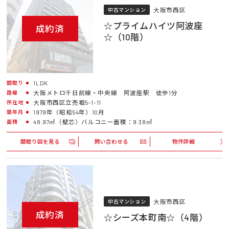
大阪市西区
中古マンション
☆プライムハイツ阿波座
成約済
☆（10階）
1LDK
間取り
大阪メトロ千日前線・中央線 阿波座駅 徒歩1分
路線
大阪市西区立売堀5-1-11
所在地
1979年（昭和54年）10月
築年月
48.97㎡（壁芯）バルコニー面積：9.38㎡
面積
間取り図を見る
問い合わせる
物件詳細
大阪市西区
中古マンション
成約済
☆シーズ本町南☆（4階）