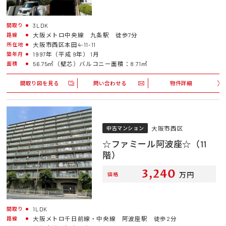
3LDK
間取り
大阪メトロ中央線 九条駅 徒歩7分
路線
大阪市西区本田4-11-11
所在地
1997年（平成 9年） 1月
築年月
56.75㎡（壁芯）バルコニー面積：8.71㎡
面積
間取り図を見る
問い合わせる
物件詳細
大阪市西区
中古マンション
☆ファミール阿波座☆（11
階）
3,240
万円
価格
1LDK
間取り
大阪メトロ千日前線・中央線 阿波座駅 徒歩2分
路線