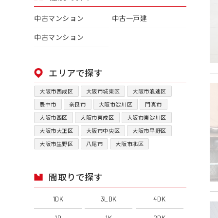
中古マンション
中古一戸建
中古マンション
エリアで探す
大阪市西成区
大阪市城東区
大阪市浪速区
豊中市
奈良市
大阪市淀川区
門真市
大阪市西区
大阪市東成区
大阪市東淀川区
大阪市大正区
大阪市中央区
大阪市平野区
大阪市生野区
八尾市
大阪市北区
間取りで探す
1DK
3LDK
4DK
1R
1K
2DK