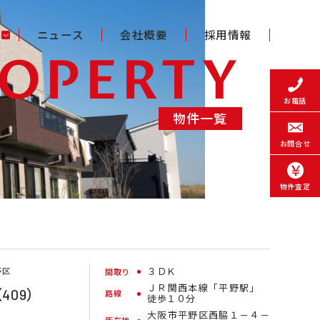
ニュース
会社概要
採用情報
EOPERTY
お電話
物件一覧
お問合せ
物件査定
野区
３ＤＫ
間取り
ＪＲ関西本線「平野駅」
409）
路線
徒歩１０分
大阪市平野区西脇１－４－