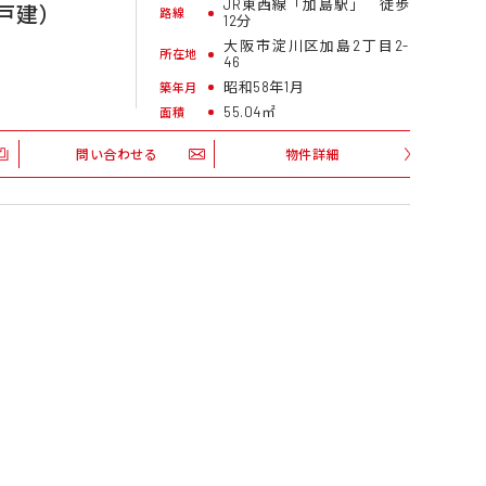
JR東西線「加島駅」 徒歩
戸建）
路線
12分
大阪市淀川区加島2丁目2-
所在地
46
昭和58年1月
築年月
55.04㎡
面積
問い合わせる
物件詳細