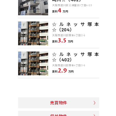
大阪市淀川区三津屋北1丁目4-23
4
賃料
万円
☆ルネッサ塚本
☆（204）
大阪市淀川区塚本4丁目3-9
3.5
賃料
万円
☆ルネッサ塚本
☆（402）
大阪市淀川区塚本4丁目3-9
2.9
賃料
万円
売買物件