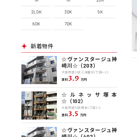
2LDK
3DK
5K
6DK
7DK
新着物件
☆ヴァンスタージュ神
崎川☆（203）
大阪市淀川区三津屋北1丁目4-23
3.9
賃料
万円
☆ルネッサ塚本
☆（102）
大阪市淀川区塚本4丁目3-9
3.5
賃料
万円
☆ヴァンスタージュ神
崎川☆（402）