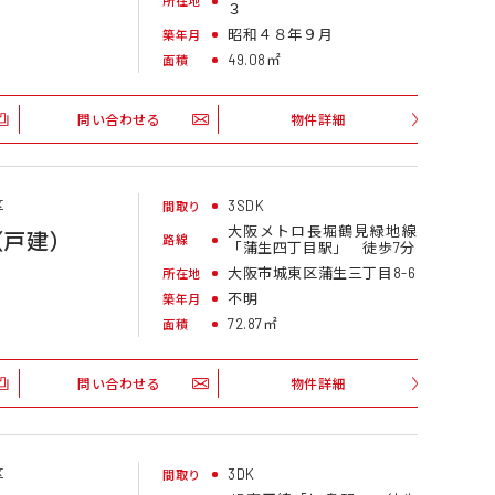
所在地
３
昭和４８年９月
築年月
49.08㎡
面積
問い合わせる
物件詳細
区
3SDK
間取り
大阪メトロ長堀鶴見緑地線
（戸建）
路線
「蒲生四丁目駅」 徒歩7分
大阪市城東区蒲生三丁目8-6
所在地
不明
築年月
72.87㎡
面積
問い合わせる
物件詳細
区
3DK
間取り