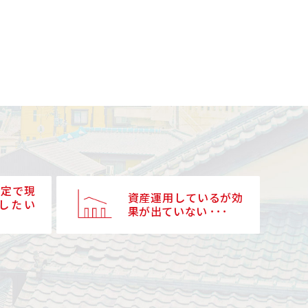
予定で現
資産運用しているが効
したい
果が出ていない ･･･