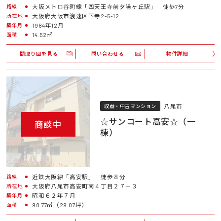
大阪メトロ谷町線「四天王寺前夕陽ヶ丘駅」 徒歩7分
路線
大阪府大阪市浪速区下寺2-5-12
所在地
1984年12月
築年月
14.52㎡
面積
間取り図を見る
問い合わせる
物件詳細
八尾市
収益・中古マンション
☆サンコート高安☆（一
商談中
棟）
近鉄大阪線「高安駅」 徒歩８分
路線
大阪府八尾市高安町南４丁目２７－３
所在地
昭和６２年７月
築年月
98.77㎡（29.87坪）
面積