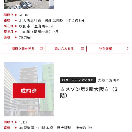
3LDK
間取り
北大阪急行線 緑地公園駅 徒歩約8分
路線
吹田市千里山西4-39
所在地
1981年（昭和56年） 7月
築年月
79.79㎡
面積
間取り図を見る
問い合わせる
物件詳細
大阪市淀川区
収益・中古マンション
☆メゾン第2新大阪☆（3
成約済
階）
1LDK
間取り
JR東海道・山陽本線 新大阪駅 徒歩約9分
路線