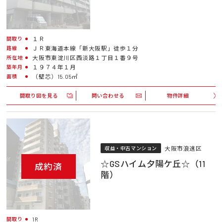
１Ｒ
間取り
ＪＲ東海道本線「新大阪駅」徒歩１分
路線
大阪市東淀川区西淡路１丁目１番９号
所在地
１９７４年１月
築年月
（壁芯）15.05㎡
面積
間取り図を見る
問い合わせる
物件詳細
大阪市浪速区
収益・中古マンション
☆GSハイム夕陽ケ丘☆（11
成約済
階）
1R
間取り