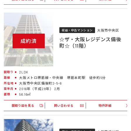
大阪市中央区
収益・中古マンション
☆ザ・大阪レジデンス備後
成約済
町☆（11階）
2LDK
間取り
大阪メトロ堺筋線・中央線 堺筋本町駅 徒歩約5分
路線
大阪市中央区備後町2-5-6
所在地
2016年（平成28年） 2月
築年月
56.16㎡
面積
間取り図を見る
問い合わせる
物件詳細