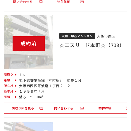
問い合わせる
物件詳細
大阪市西区
収益・中古マンション
成約済
☆エスリード本町☆（708）
１K
間取り
地下鉄御堂筋線「本町駅」 徒歩１分
路線
大阪市西区阿波座１丁目２－２
所在地
１９９８年７月
築年月
壁芯 20.90㎡
面積
間取り図を見る
問い合わせる
物件詳細