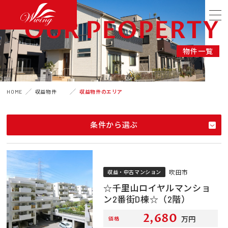
OUR PEOPERTY
物件一覧
HOME
収益物件
収益物件のエリア
条件から選ぶ
吹田市
収益・中古マンション
☆千里山ロイヤルマンショ
ン2番街D棟☆（2階）
2,680
万円
価格