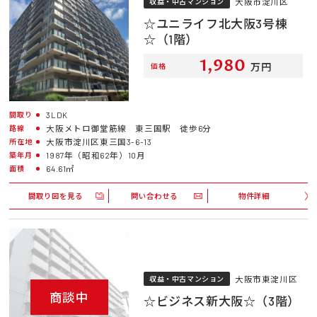
大阪市淀川区
収益・中古マンション
☆ユニライフ北大阪3号棟
☆（1階）
1,980
万円
価格
3LDK
間取り
大阪メトロ御堂筋線 東三国駅 徒歩6分
路線
大阪市淀川区東三国3-6-13
所在地
1987年（昭和62年）10月
築年月
64.61㎡
面積
間取り図を見る
問い合わせる
物件詳細
大阪市東淀川区
収益・中古マンション
商談中
☆ビジネス新大阪☆（3階）