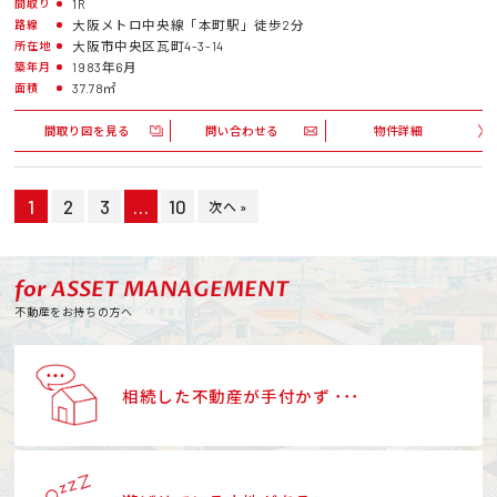
1R
間取り
大阪メトロ中央線「本町駅」徒歩2分
路線
大阪市中央区瓦町4-3-14
所在地
1983年6月
築年月
37.78㎡
面積
間取り図を見る
問い合わせる
物件詳細
1
2
3
…
10
次へ »
for ASSET MANAGEMENT
不動産をお持ちの方へ
相続した不動産が手付かず ･･･