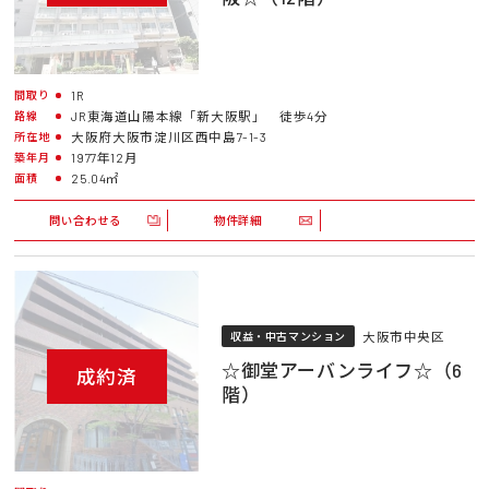
1R
間取り
JR東海道山陽本線「新大阪駅」 徒歩4分
路線
大阪府大阪市淀川区西中島7-1-3
所在地
1977年12月
築年月
25.04㎡
面積
問い合わせる
物件詳細
大阪市中央区
収益・中古マンション
☆御堂アーバンライフ☆（6
成約済
階）