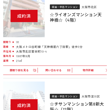
大阪市北区
収益・中古マンション
☆ライオンズマンション天
成約済
神橋☆（4階）
1R
間取り
大阪メトロ谷町線「天神橋筋六丁目駅」徒歩3分
路線
大阪市北区菅栄町10-4
所在地
1987年9月
築年月
21㎡
面積
間取り図を見る
問い合わせる
物件詳細
大阪市淀川区
収益・中古マンション
☆チサンマンション第8新大
成約済
阪☆（12階）