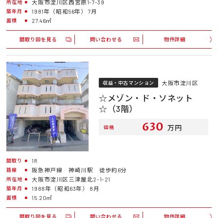
大阪市淀川区西宮原1-7-39
所在地
1981年（昭和56年） 7月
築年月
27.46㎡
面積
間取り図を見る
問い合わせる
物件詳細
大阪市淀川区
収益・中古マンション
☆メゾン・ド・ソネット
☆（3階）
630
万円
価格
1R
間取り
阪急神戸線 神崎川駅 徒歩約6分
路線
大阪市淀川区三津屋北2-1-21
所在地
1988年（昭和63年） 8月
築年月
15.20㎡
面積
間取り図を見る
問い合わせる
物件詳細