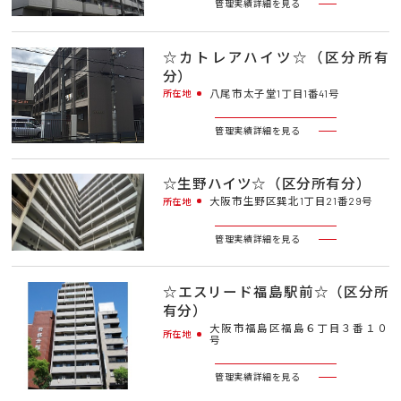
管理実績詳細を見る
☆カトレアハイツ☆（区分所有
分）
八尾市太子堂1丁目1番41号
所在地
管理実績詳細を見る
☆生野ハイツ☆（区分所有分）
大阪市生野区巽北1丁目21番29号
所在地
管理実績詳細を見る
☆エスリード福島駅前☆（区分所
有分）
大阪市福島区福島６丁目３番１０
所在地
号
管理実績詳細を見る