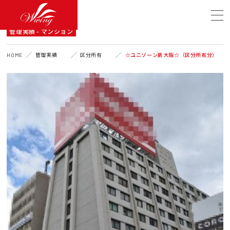
A DETAIL
管理実績 - マンション
HOME
管理実績
区分所有
☆ユニゾーン新大阪☆（区分所有分）