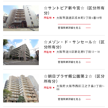
☆サントピア新今宮☆（区分所有
分）
大阪市浪速区戎本町2丁目4番18号
所在地
管理実績詳細を見る
☆メゾン・ド・サンセール☆（区
分所有分）
大阪市淀川区新北野3丁目13－18
所在地
管理実績詳細を見る
☆朝日プラザ剱公園第２☆（区分
所有分）
大阪府大阪市西区江之子島2丁目1-
所在地
66
管理実績詳細を見る