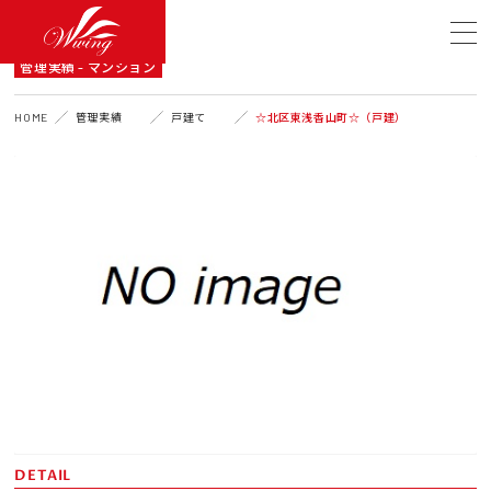
A DETAIL
管理実績 - マンション
HOME
管理実績
戸建て
☆北区東浅香山町☆（戸建）
DETAIL