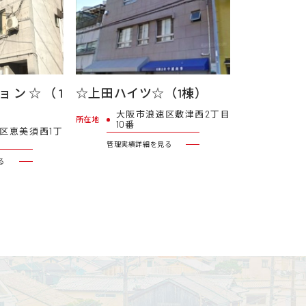
ョン☆（1
☆上田ハイツ☆（1棟）
大阪市浪速区敷津西2丁目
所在地
10番
区恵美須西1丁
管理実績詳細を見る
る