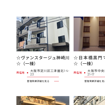
☆ヴァンスタージュ神崎川
☆日本橋黒門
☆（一棟）
☆（一棟）
大阪市淀川区三津屋北1-4-
大阪市中央
所在地
所在地
23
21-17
管理実績詳細を見る
管理実績詳細を見