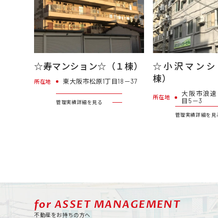
☆寿マンション☆（１棟）
☆小沢マンシ
棟）
東大阪市松原1丁目18－37
所在地
大阪市浪速
所在地
目5－3
管理実績詳細を見る
管理実績詳細を見
for ASSET MANAGEMENT
不動産をお持ちの方へ