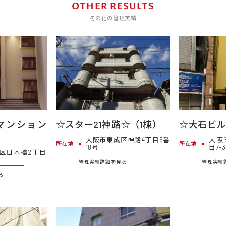
OTHER RESULTS
その他の管理実績
マンション
☆スター21神路☆（1棟）
☆大石ビ
大阪市東成区神路4丁目5番
大阪
所在地
所在地
18号
目7-3
区日本橋2丁目
管理実績詳細を見る
管理実績
る