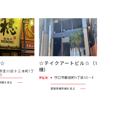
ル☆
☆テイクアートビル☆（1
棟）
市淀川区十三本町1丁
3
守口市藤田町4丁目40－8
所在地
詳細を見る
管理実績詳細を見る