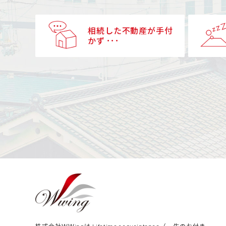
相続した不動産が手付
かず ･･･
株式会社ＷＷingは Lifetime acquaintance（一生のお付き