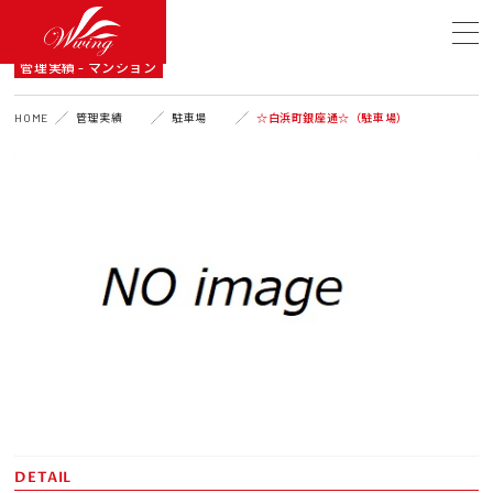
A DETAIL
管理実績 - マンション
HOME
管理実績
駐車場
☆白浜町銀座通☆（駐車場）
DETAIL