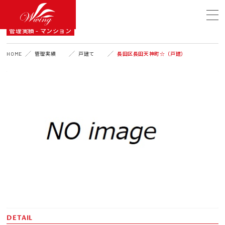
A DETAIL
管理実績 - マンション
HOME
管理実績
戸建て
長田区長田天神町☆（戸建）
DETAIL