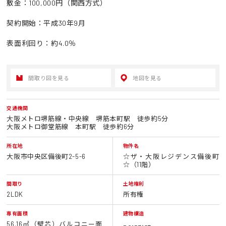
敷金：100,000円（関西方式）
契約開始：平成30年9月
表面利回り：約4.0％
間取り図を見る
地図を見る
交通機関
大阪メトロ堺筋線・中央線 堺筋本町駅 徒歩約5分
大阪メトロ御堂筋線 本町駅 徒歩約6分
所在地
物件名
大阪市中央区備後町2-5-6
☆ザ・大阪レジデンス備後町
☆（11階）
間取り
土地権利
2LDK
所有権
専有面積
建物構造
56.16㎡（壁芯）バルコニー面