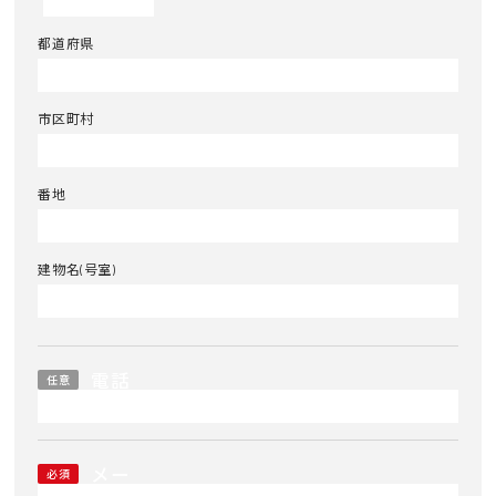
都道府県
市区町村
番地
建物名(号室)
電話
任意
番号
メー
必須
ルア