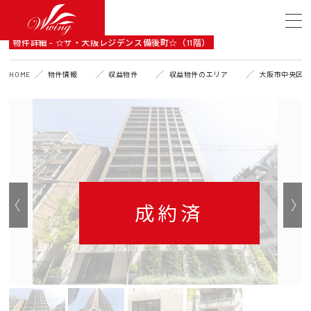
DETAIL
物件詳細 - ☆ザ・大阪レジデンス備後町☆（11階）
HOME
物件情報
収益物件
収益物件のエリア
大阪市中央区
成約済