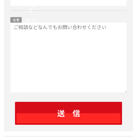
ドレ
ス
メッ
任意
セー
ジ