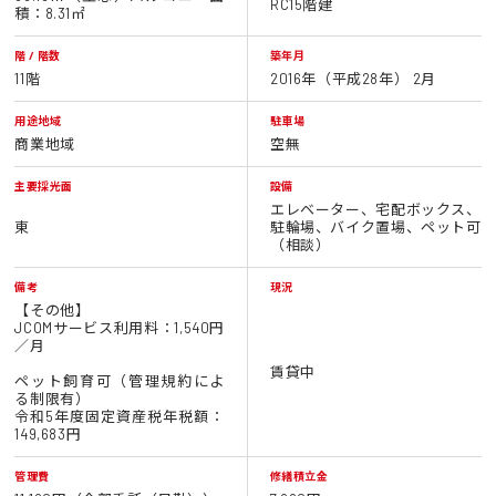
RC15階建
積：8.31㎡
階 / 階数
築年月
11階
2016年（平成28年） 2月
用途地域
駐車場
商業地域
空無
主要採光面
設備
エレベーター、宅配ボックス、
東
駐輪場、バイク置場、ペット可
（相談）
備考
現況
【その他】
JCOMサービス利用料：1,540円
／月
賃貸中
ペット飼育可（管理規約によ
る制限有）
令和5年度固定資産税年税額：
149,683円
管理費
修繕積立金