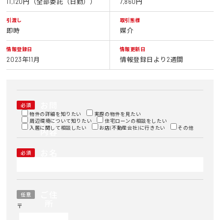
11,120円（全部委託（日勤））
7,860円
引渡し
取引態様
即時
媒介
情報登録日
情報更新日
2023年11月
情報登録日より2週間
お問
必須
い合
物件の詳細を知りたい
実際の物件を見たい
周辺環境について知りたい
わせ
住宅ローンの相談をしたい
入居に関して相談したい
お店(不動産会社)に行きたい
その他
内容
お名
必須
前
ご住
任意
所
〒