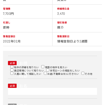
管理費
修繕積立金
7,700円
3,470
引渡し
取引態様
即時
媒介
情報登録日
情報更新日
2022年02月
情報登録日より2週間
お問
必須
い合
物件の詳細を知りたい
実際の物件を見たい
周辺環境について知りたい
わせ
住宅ローンの相談をしたい
入居に関して相談したい
お店(不動産会社)に行きたい
その他
内容
お名
必須
前