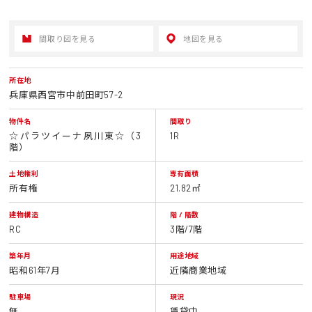
間取り図を見る
地図を見る
所在地
兵庫県西宮市中前田町57-2
物件名
間取り
☆パラツイーナ夙川東☆（3
1R
階）
土地権利
専有面積
所有権
21.82㎡
建物構造
階 / 階数
RC
3階/7階
築年月
用途地域
昭和61年7月
近隣商業地域
駐車場
現況
無
賃貸中