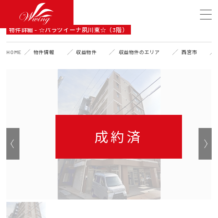
DETAIL
物件詳細 - ☆パラツイーナ夙川東☆（3階）
HOME
物件情報
収益物件
収益物件のエリア
西宮市
成約済