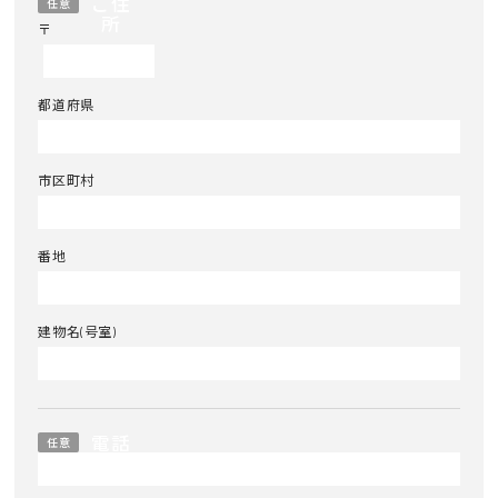
ご住
任意
所
〒
都道府県
市区町村
番地
建物名(号室)
電話
任意
番号