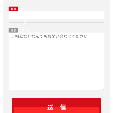
メー
必須
ルア
ドレ
ス
メッ
任意
セー
ジ