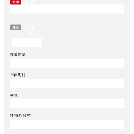
お名
必須
前
ご住
任意
所
〒
都道府県
市区町村
番地
建物名(号室)