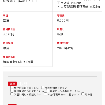
駐輪場：（年額）3000円
丁目店まで102ｍ
・大阪淡路町郵便局まで221ｍ
現況
管理費
空室
6,300円
修繕積立金
引渡し
3,340円
相談
取引態様
情報登録日
専属
2020年12月
情報更新日
情報登録日より2週間
お問
必須
い合
物件の詳細を知りたい
実際の物件を見たい
周辺環境について知りたい
わせ
住宅ローンの相談をしたい
入居に関して相談したい
お店(不動産会社)に行きたい
その他
内容