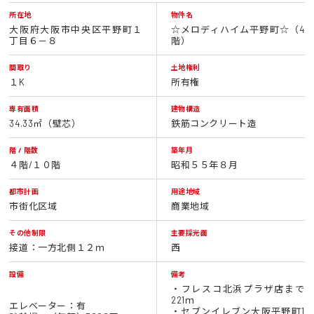
所在地
物件名
大阪府大阪市中央区平野町１
☆メロディハイム平野町☆（4
丁目６－８
階）
間取り
土地権利
１K
所有権
専有面積
建物構造
34.33㎡（壁芯）
鉄筋コンクリート造
階 / 階数
築年月
４階/１０階
昭和５５年８月
都市計画
用途地域
市街化区域
商業地域
その他制限
主要採光面
接道：一方北側１２ｍ
西
設備
備考
・フレスコ北浜プラザ店まで
221ｍ
エレベーター：有
・セブンイレブン大阪平野町1