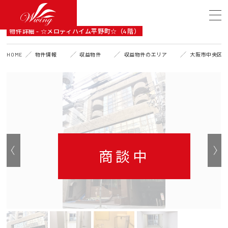
DETAIL
物件詳細 - ☆メロディハイム平野町☆（4階）
HOME
物件情報
収益物件
収益物件のエリア
大阪市中央区
商談中