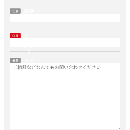
電話
任意
番号
メー
必須
ルア
ドレ
ス
メッ
任意
セー
ジ