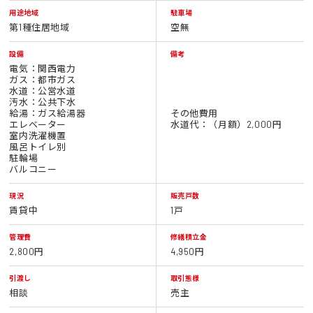
用途地域
駐車場
第1種住居地域
空無
設備
備考
電気：関西電力
ガス：都市ガス
水道：公営水道
汚水：公共下水
給湯：ガス給湯器
その他費用
エレベーター
水道代：（月額）2,000円
室内洗濯機置
風呂トイレ別
駐輪場
バルコニー
現況
販売戸数
賃貸中
1戸
管理費
修繕積立金
2,800円
4,950円
引渡し
取引態様
相談
売主