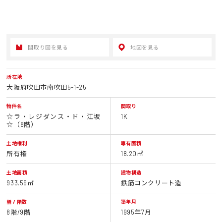
間取り図を見る
地図を見る
所在地
大阪府吹田市南吹田5-1-25
物件名
間取り
☆ラ・レジダンス・ド・江坂
1K
☆（8階）
土地権利
専有面積
所有権
18.20㎡
土地面積
建物構造
933.59㎡
鉄筋コンクリート造
階 / 階数
築年月
8階/9階
1995年7月