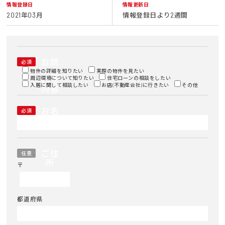
情報登録日
情報更新日
2021年03月
情報登録日より2週間
お問
必須
い合
物件の詳細を知りたい
実際の物件を見たい
周辺環境について知りたい
わせ
住宅ローンの相談をしたい
入居に関して相談したい
お店(不動産会社)に行きたい
その他
内容
お名
必須
前
ご住
任意
所
〒
都道府県