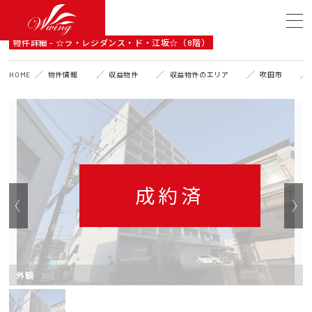
DETAIL
物件詳細 - ☆ラ・レジダンス・ド・江坂☆（8階）
HOME
物件情報
収益物件
収益物件のエリア
吹田市
成約済
外観